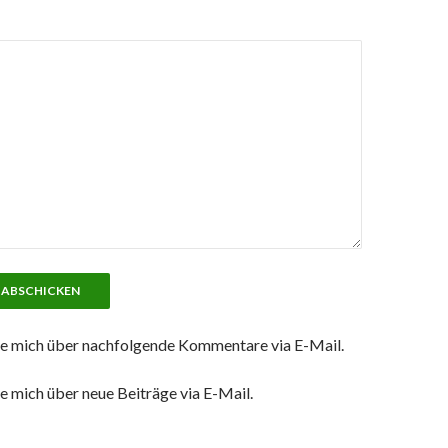
e mich über nachfolgende Kommentare via E-Mail.
e mich über neue Beiträge via E-Mail.