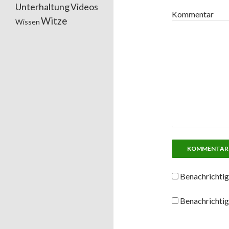
Unterhaltung
Videos
Kommentar
Witze
Wissen
Benachrichtig
Benachrichtig