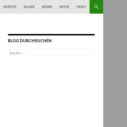
REZEPTE
BILDER
REISEN
WITZE
VIDEO
BLOG DURCHSUCHEN
S
u
c
h
e
n
a
c
h
: