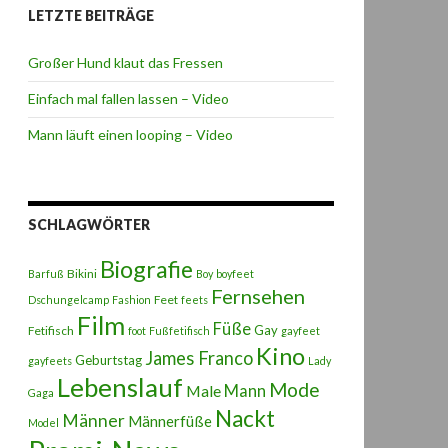
LETZTE BEITRÄGE
Großer Hund klaut das Fressen
Einfach mal fallen lassen – Video
Mann läuft einen looping – Video
SCHLAGWÖRTER
Biografie
Bikini
Barfuß
Boy
boyfeet
Fernsehen
Feet
Dschungelcamp
Fashion
feets
Film
Füße
Gay
Fetifisch
foot
Fußfetifisch
gayfeet
Kino
James Franco
Geburtstag
gayfeets
Lady
Lebenslauf
Mode
Male
Mann
Gaga
Nackt
Männer
Männerfüße
Model