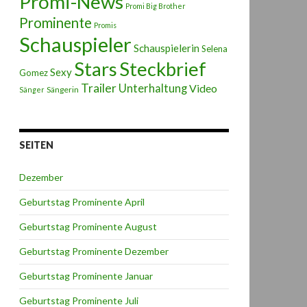
Promi-News
Promi Big Brother
Prominente
Promis
Schauspieler
Schauspielerin
Selena
Stars
Steckbrief
Sexy
Gomez
Trailer
Unterhaltung
Video
Sängerin
Sänger
SEITEN
Dezember
Geburtstag Prominente April
Geburtstag Prominente August
Geburtstag Prominente Dezember
Geburtstag Prominente Januar
Geburtstag Prominente Juli