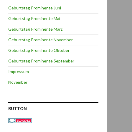
Geburtstag Prominente Juni
Geburtstag Prominente Mai
Geburtstag Prominente März
Geburtstag Prominente November
Geburtstag Prominente Oktober
Geburtstag Prominente September
Impressum
November
BUTTON