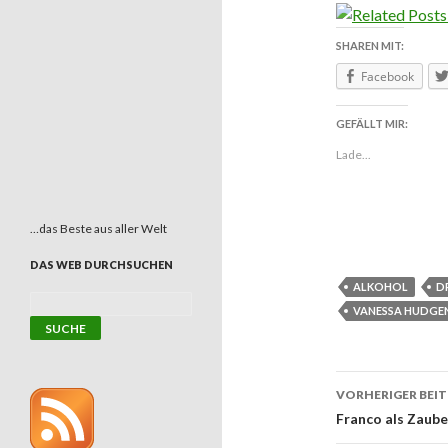
SHAREN MIT:
Facebook
GEFÄLLT MIR:
Lade...
…das Beste aus aller Welt
DAS WEB DURCHSUCHEN
ALKOHOL
D
VANESSA HUDGE
VORHERIGER BEI
Beitrags
Franco als Zaube