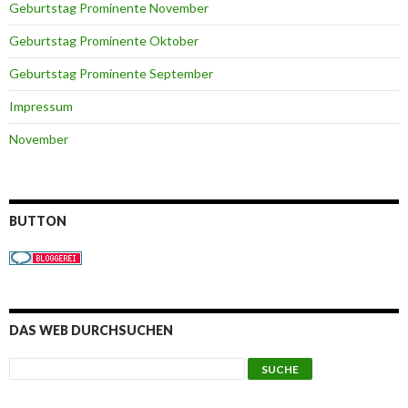
Geburtstag Prominente November
Geburtstag Prominente Oktober
Geburtstag Prominente September
Impressum
November
BUTTON
DAS WEB DURCHSUCHEN