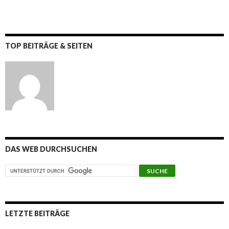
TOP BEITRÄGE & SEITEN
DAS WEB DURCHSUCHEN
LETZTE BEITRÄGE