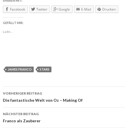
SHAREN MIT:
Facebook
Twitter
Google
E-Mail
Drucken
GEFÄLLT MIR:
Lade...
JAMES FRANCO
STARS
VORHERIGER BEITRAG
Beitragsnavigation
Die fantastische Welt von Oz – Making Of
NÄCHSTER BEITRAG
Franco als Zauberer