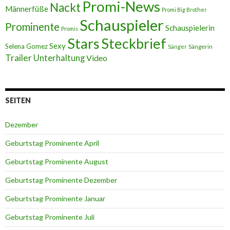
Promi-News
Nackt
Männerfüße
Promi Big Brother
Schauspieler
Prominente
Schauspielerin
Promis
Stars
Steckbrief
Sexy
Selena Gomez
Sängerin
Sänger
Trailer
Unterhaltung
Video
SEITEN
Dezember
Geburtstag Prominente April
Geburtstag Prominente August
Geburtstag Prominente Dezember
Geburtstag Prominente Januar
Geburtstag Prominente Juli