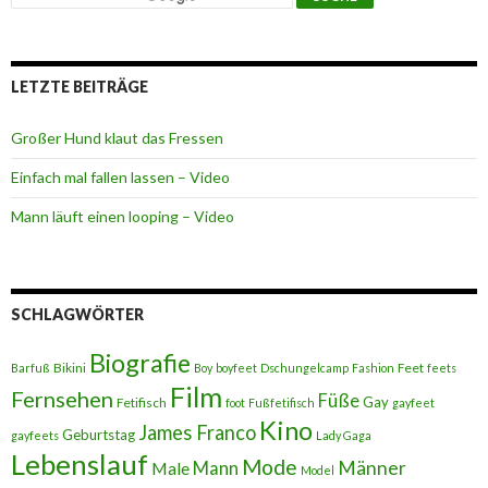
LETZTE BEITRÄGE
Großer Hund klaut das Fressen
Einfach mal fallen lassen – Video
Mann läuft einen looping – Video
SCHLAGWÖRTER
Biografie
Bikini
Feet
Barfuß
Boy
boyfeet
Dschungelcamp
Fashion
feets
Film
Fernsehen
Füße
Gay
Fetifisch
foot
Fußfetifisch
gayfeet
Kino
James Franco
Geburtstag
gayfeets
Lady Gaga
Lebenslauf
Mode
Männer
Male
Mann
Model