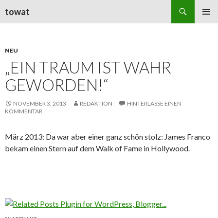
Suchen
towat
ZUM
PRIMÄR
INHALT
MENÜ
SPRINGEN
NEU
„EIN TRAUM IST WAHR
GEWORDEN!“
NOVEMBER 3, 2013
REDAKTION
HINTERLASSE EINEN
KOMMENTAR
März 2013: Da war aber einer ganz schön stolz: James Franco
bekam einen Stern auf dem Walk of Fame in Hollywood.