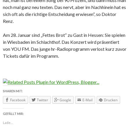
hat, man ist bei einem Song bei 90 Prozent, und dann muss man
noch mal ganz neu texten. Das nervt, aber im Nachhinein hat es
sich oft als die richtige Entscheidung erwiesen“, so Doktor
Renz.
Am 28. Januar sind „Fettes Brot“ zu Gast in Hessen: Sie spielen
in Wiesbaden im Schlachthof. Das Konzert wird präsentiert
von YOU FM. Das junge hr-Radioprogramm verlost kurz zuvor
Tickets dafür im Programm.
SHAREN MIT:
Facebook
Twitter
Google
E-Mail
Drucken
GEFÄLLT MIR:
Lade...