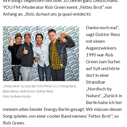
ihre Songs begeistern seit über 20 Jahren ganz Deutschland.
YOU FM-Moderator Rob Green kennt „Fettes Brot“ von
Anfang an. „Rob, du hast uns ja quasi entdeckt.
Danke noch mal“,
sagt Doktor Renz
mit einem
Augenzwinkern.
1995 war Rob
Green zum Surfen
auf Sylt und hörte
dort in einer
Strandbar
„Fettes Brot“ zu Gast bei YOU FM (v.l.n.r.): König Boris,
„Nordisch by
Björn Beton, Rob Green, Doktor Renz
Nature“. „Zurück in
Foto: hr/Anne Küster
Berlin habe ich bei
meinem alten Sender Energy Berlin gesagt: Wir müssen diesen
Song spielen, von einer coolen Band namens ‘Fettes Brot‘“, so
Rob Green.