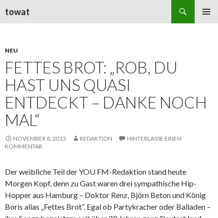
Suchen
towat
ZUM
PRIMÄR
INHALT
MENÜ
SPRINGEN
NEU
FETTES BROT: „ROB, DU
HAST UNS QUASI
ENTDECKT – DANKE NOCH
MAL“
NOVEMBER 8, 2013
REDAKTION
HINTERLASSE EINEN
KOMMENTAR
Der weibliche Teil der YOU FM-Redaktion stand heute
Morgen Kopf, denn zu Gast waren drei sympathische Hip-
Hopper aus Hamburg – Doktor Renz, Björn Beton und König
Boris alias „Fettes Brot“. Egal ob Partykracher oder Balladen –