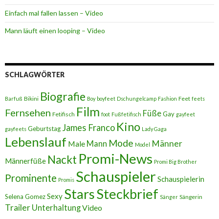
Einfach mal fallen lassen – Video
Mann läuft einen looping – Video
SCHLAGWÖRTER
Biografie
Bikini
Feet
Barfuß
Boy
boyfeet
Dschungelcamp
Fashion
feets
Film
Fernsehen
Füße
Gay
Fetifisch
foot
Fußfetifisch
gayfeet
Kino
James Franco
Geburtstag
gayfeets
Lady Gaga
Lebenslauf
Mode
Männer
Male
Mann
Model
Promi-News
Nackt
Männerfüße
Promi Big Brother
Schauspieler
Prominente
Schauspielerin
Promis
Stars
Steckbrief
Sexy
Selena Gomez
Sängerin
Sänger
Trailer
Unterhaltung
Video