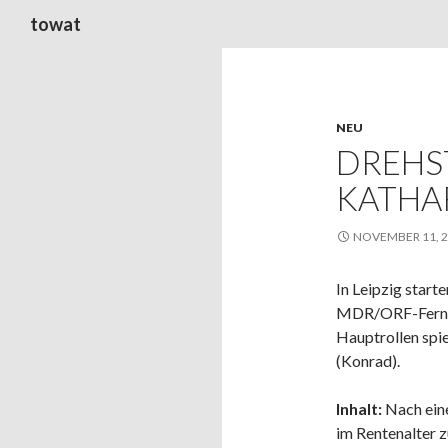
Suchen
towat
NEU
DREHS
KATHA
NOVEMBER 11, 
In Leipzig star
MDR/ORF-Fernse
Hauptrollen spi
(Konrad).
Inhalt:
Nach eine
im Rentenalter zu