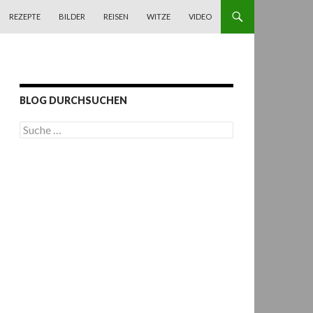
REZEPTE
BILDER
REISEN
WITZE
VIDEO
BLOG DURCHSUCHEN
S
u
c
h
e
n
a
c
h
: