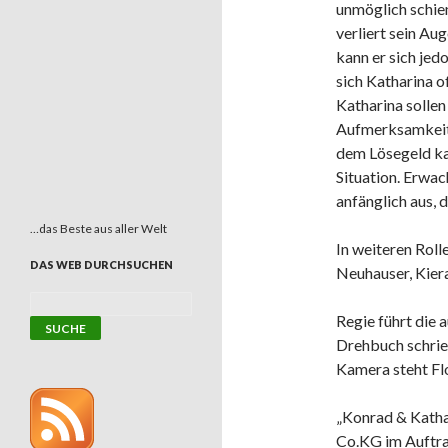
unmöglich schien
verliert sein Au
kann er sich jed
sich Katharina o
Katharina solle
Aufmerksamkeit 
dem Lösegeld ka
Situation. Erwa
anfänglich aus, 
…das Beste aus aller Welt
In weiteren Roll
DAS WEB DURCHSUCHEN
Neuhauser, Kier
Regie führt die
Drehbuch schrie
Kamera steht Fl
„Konrad & Kathar
Co.KG im Auf