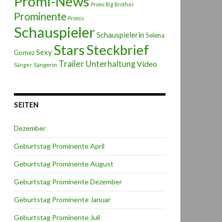
Promi-News
Promi Big Brother
Prominente
Promis
Schauspieler
Schauspielerin
Selena
Stars
Steckbrief
Sexy
Gomez
Trailer
Unterhaltung
Video
Sängerin
Sänger
SEITEN
Dezember
Geburtstag Prominente April
Geburtstag Prominente August
Geburtstag Prominente Dezember
Geburtstag Prominente Januar
Geburtstag Prominente Juli