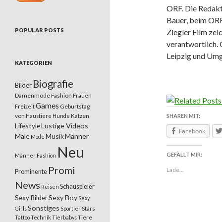
ORF. Die Redakt
Bauer, beim ORF 
POPULAR POSTS
Ziegler Film ze
verantwortlich.
Leipzig und Um
KATEGORIEN
Biografie
Bilder
Damenmode
Fashion
Frauen
Games
Geburtstag
Freizeit
von
Katzen
SHAREN MIT:
Haustiere
Hunde
Lifestyle
Lustige Videos
Facebook
Male
Musik
Männer
Mode
Neu
GEFÄLLT MIR:
Männer Fashion
Promi
Lade...
Prominente
News
Schauspieler
Reisen
Sexy Boy
Sexy Bilder
Sexy
Sonstiges
Stars
Girls
Sportler
Tiere
Tattoo
Technik
Tierbabys