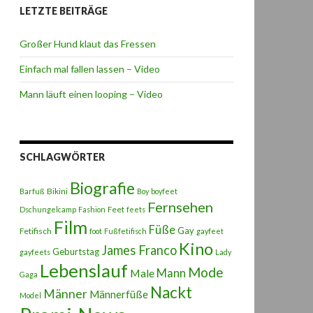
LETZTE BEITRÄGE
Großer Hund klaut das Fressen
Einfach mal fallen lassen – Video
Mann läuft einen looping – Video
SCHLAGWÖRTER
Biografie
Bikini
Barfuß
Boy
boyfeet
Fernsehen
Feet
Dschungelcamp
Fashion
feets
Film
Füße
Gay
Fetifisch
foot
Fußfetifisch
gayfeet
Kino
James Franco
Geburtstag
gayfeets
Lady
Lebenslauf
Mode
Male
Mann
Gaga
Nackt
Männer
Männerfüße
Model