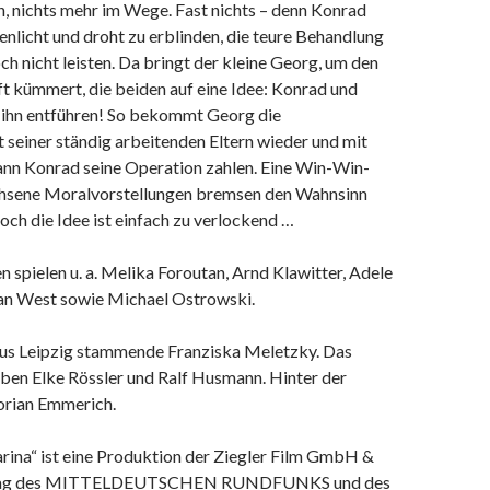
, nichts mehr im Wege. Fast nichts – denn Konrad
genlicht und droht zu erblinden, die teure Behandlung
och nicht leisten. Da bringt der kleine Georg, um den
ft kümmert, die beiden auf eine Idee: Konrad und
n ihn entführen! So bekommt Georg die
seiner ständig arbeitenden Eltern wieder und mit
nn Konrad seine Operation zahlen. Eine Win-Win-
chsene Moralvorstellungen bremsen den Wahnsinn
doch die Idee ist einfach zu verlockend …
en spielen u. a. Melika Foroutan, Arnd Klawitter, Adele
an West sowie Michael Ostrowski.
 aus Leipzig stammende Franziska Meletzky. Das
ben Elke Rössler und Ralf Husmann. Hinter der
orian Emmerich.
ina“ ist eine Produktion der Ziegler
Film
GmbH &
trag des MITTELDEUTSCHEN RUNDFUNKS und des