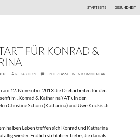
ZUM INHALT SPRINGEN
STARTSEITE
GESUNDHEIT
TART FÜR KONRAD &
RINA
2013
REDAKTION
HINTERLASSE EINEN KOMMENTAR
ten am 12. November 2013 die Dreharbeiten für den
hfilm „Konrad & Katharina“(AT). In den
elen Christine Schorn (Katharina) und Uwe Kockisch
m halben Leben treffen sich Konrad und Katharina
fällig wieder. Endlich steht ihrer Liebe, die damals