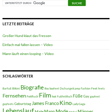
LETZTE BEITRÄGE
Großer Hund klaut das Fressen
Einfach mal fallen lassen – Video
Mann läuft einen looping – Video
SCHLAGWÖRTER
Biografie
Bikini
Feet
Barfuß
Boy
boyfeet
Dschungelcamp
Fashion
feets
Film
Fernsehen
Füße
Gay
Fetifisch
foot
Fußfetifisch
gayfeet
Kino
James Franco
Geburtstag
gayfeets
Lady Gaga
Lebenslauf
Mode
Männer
Male
Mann
Model