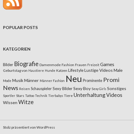
POPULAR POSTS
KATEGORIEN
Biografie
Games
Bilder
Damenmode
Fashion
Frauen
Freizeit
Lifestyle
Lustige Videos
Male
Geburtstag von
Katzen
Haustiere
Hunde
Neu
Promi
Musik
Männer
Prominente
Mode
Männer Fashion
News
Sexy Boy
Sonstiges
Sexy Bilder
Schauspieler
Reisen
Sexy Girls
Unterhaltung
Videos
Stars
Tiere
Sportler
Tattoo
Technik
Tierbabys
Witze
Wissen
Stolz präsentiert von WordPress