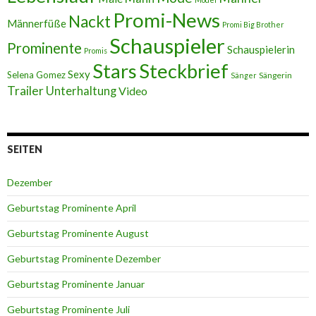
Promi-News
Nackt
Männerfüße
Promi Big Brother
Schauspieler
Prominente
Schauspielerin
Promis
Stars
Steckbrief
Sexy
Selena Gomez
Sängerin
Sänger
Trailer
Unterhaltung
Video
SEITEN
Dezember
Geburtstag Prominente April
Geburtstag Prominente August
Geburtstag Prominente Dezember
Geburtstag Prominente Januar
Geburtstag Prominente Juli