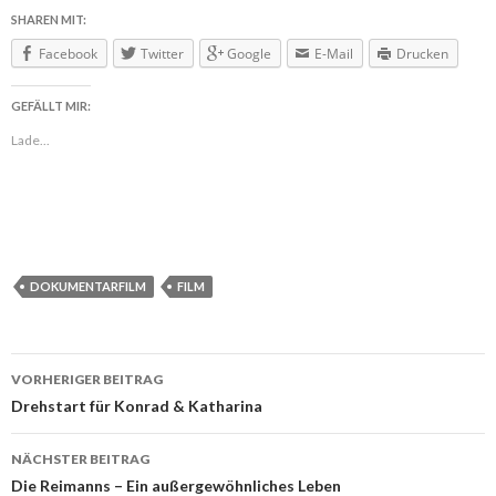
SHAREN MIT:
Facebook
Twitter
Google
E-Mail
Drucken
GEFÄLLT MIR:
Lade...
DOKUMENTARFILM
FILM
VORHERIGER BEITRAG
Beitragsnavigation
Drehstart für Konrad & Katharina
NÄCHSTER BEITRAG
Die Reimanns – Ein außergewöhnliches Leben