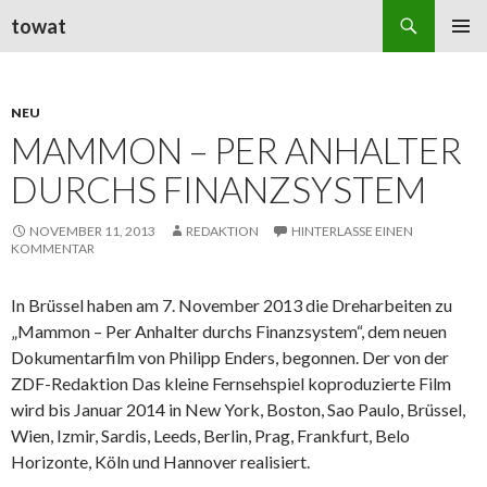
Suchen
towat
ZUM
PRIMÄR
INHALT
MENÜ
SPRINGEN
NEU
MAMMON – PER ANHALTER
DURCHS FINANZSYSTEM
NOVEMBER 11, 2013
REDAKTION
HINTERLASSE EINEN
KOMMENTAR
In Brüssel haben am 7. November 2013 die Dreharbeiten zu
„Mammon – Per Anhalter durchs Finanzsystem“, dem neuen
Dokumentarfilm von Philipp Enders, begonnen. Der von der
ZDF-Redaktion Das kleine Fernsehspiel koproduzierte
Film
wird bis Januar 2014 in New York, Boston, Sao Paulo, Brüssel,
Wien, Izmir, Sardis, Leeds, Berlin, Prag, Frankfurt, Belo
Horizonte, Köln und Hannover realisiert.