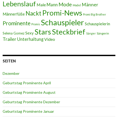
Lebenslauf
Mode
Männer
Male
Mann
Model
Promi-News
Nackt
Männerfüße
Promi Big Brother
Schauspieler
Prominente
Schauspielerin
Promis
Stars
Steckbrief
Sexy
Selena Gomez
Sängerin
Sänger
Trailer
Unterhaltung
Video
SEITEN
Dezember
Geburtstag Prominente April
Geburtstag Prominente August
Geburtstag Prominente Dezember
Geburtstag Prominente Januar