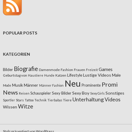
POPULAR POSTS
KATEGORIEN
Biografie
Games
Bilder
Damenmode
Fashion
Frauen
Freizeit
Lifestyle
Lustige Videos
Male
Geburtstag von
Katzen
Haustiere
Hunde
Neu
Promi
Musik
Männer
Prominente
Mode
Männer Fashion
News
Sexy Boy
Sonstiges
Sexy Bilder
Schauspieler
Reisen
Sexy Girls
Unterhaltung
Videos
Stars
Tiere
Sportler
Tattoo
Technik
Tierbabys
Witze
Wissen
Stolz präsentiert von WordPress