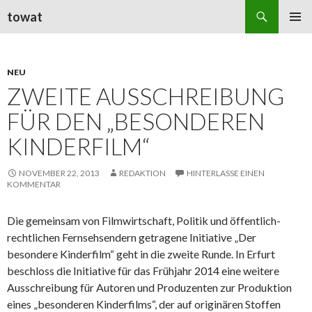
Suchen
towat
ZUM
PRIMÄR
INHALT
MENÜ
SPRINGEN
NEU
ZWEITE AUSSCHREIBUNG
FÜR DEN „BESONDEREN
KINDERFILM“
NOVEMBER 22, 2013
REDAKTION
HINTERLASSE EINEN
KOMMENTAR
Die gemeinsam von Filmwirtschaft, Politik und öffentlich-
rechtlichen Fernsehsendern getragene Initiative „Der
besondere Kinderfilm“ geht in die zweite Runde. In Erfurt
beschloss die Initiative für das Frühjahr 2014 eine weitere
Ausschreibung für Autoren und Produzenten zur Produktion
eines „besonderen Kinderfilms“, der auf originären Stoffen