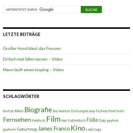
LETZTE BEITRÄGE
Großer Hund klaut das Fressen
Einfach mal fallen lassen – Video
Mann läuft einen looping – Video
SCHLAGWÖRTER
Biografie
Bikini
Feet
Barfuß
Boy
boyfeet
Dschungelcamp
Fashion
feets
Film
Fernsehen
Füße
Gay
Fetifisch
foot
Fußfetifisch
gayfeet
Kino
James Franco
Geburtstag
gayfeets
Lady Gaga