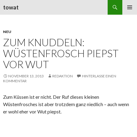
Suchen
towat
ZUM
PRIMÄR
INHALT
MENÜ
SPRINGEN
NEU
ZUM KNUDDELN:
WÜSTENFROSCH PIEPST
VOR WUT
NOVEMBER 13, 2013
REDAKTION
HINTERLASSE EINEN
KOMMENTAR
Zum Küssen ist er nicht. Der Ruf dieses kleinen
Wüstenfrosches ist aber trotzdem ganz niedlich – auch wenn
er wohl eher vor Wut piepst.