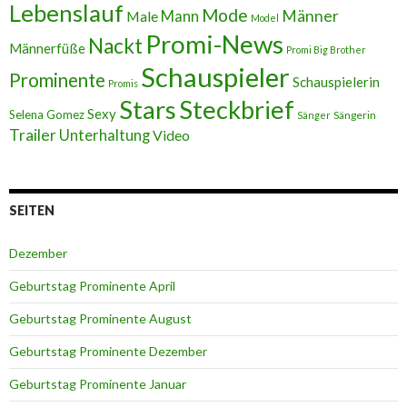
Lebenslauf
Mode
Männer
Male
Mann
Model
Promi-News
Nackt
Männerfüße
Promi Big Brother
Schauspieler
Prominente
Schauspielerin
Promis
Stars
Steckbrief
Sexy
Selena Gomez
Sängerin
Sänger
Trailer
Unterhaltung
Video
SEITEN
Dezember
Geburtstag Prominente April
Geburtstag Prominente August
Geburtstag Prominente Dezember
Geburtstag Prominente Januar