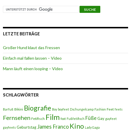
LETZTE BEITRÄGE
Großer Hund klaut das Fressen
Einfach mal fallen lassen – Video
Mann läuft einen looping – Video
SCHLAGWÖRTER
Biografie
Bikini
Feet
Barfuß
Boy
boyfeet
Dschungelcamp
Fashion
feets
Film
Fernsehen
Füße
Gay
Fetifisch
foot
Fußfetifisch
gayfeet
Kino
James Franco
Geburtstag
gayfeets
Lady Gaga