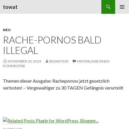
Suchen
towat
ZUM
PRIMÄR
INHALT
MENÜ
SPRINGEN
NEU
RACHE-PORNOS BALD
ILLEGAL
NOVEMBER 13, 2013
REDAKTION
HINTERLASSE EINEN
KOMMENTAR
Themen dieser Ausgabe: Rachepornos jetzt gesetzlich
verboten! – Vergewaltiger zu 30 TAGEN Gefängnis verurteilt