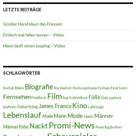
LETZTE BEITRÄGE
Großer Hund klaut das Fressen
Einfach mal fallen lassen – Video
Mann läuft einen looping – Video
SCHLAGWÖRTER
Biografie
Bikini
Feet
Barfuß
Boy
boyfeet
Dschungelcamp
Fashion
feets
Film
Fernsehen
Füße
Gay
Fetifisch
foot
Fußfetifisch
gayfeet
Kino
James Franco
Geburtstag
gayfeets
Lady Gaga
Lebenslauf
Mode
Männer
Male
Mann
Model
Promi-News
Nackt
Männerfüße
Promi Big Brother