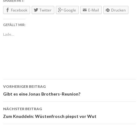
SHAREN MIT:
Facebook
Twitter
Google
E-Mail
Drucken
GEFÄLLT MIR:
Lade...
VORHERIGER BEITRAG
Beitragsnavigation
Gibt es eine Jonas Brothers-Reunion?
NÄCHSTER BEITRAG
Zum Knuddeln: Wüstenfrosch piepst vor Wut