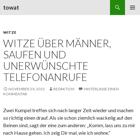
Suchen
towat
ZUM
PRIMÄR
INHALT
MENÜ
SPRINGEN
WITZE
WITZE ÜBER MÄNNER,
SAUFEN UND
UNERWÜNSCHTE
TELEFONANRUFE
NOVEMBER 24, 2013
REDAKTION
HINTERLASSE EINEN
KOMMENTAR
Zwei Kumpel treffen sich nach langer Zeit wieder und machen
so richtig einen drauf. Als sie schon ziemlich wackelig auf den
Beinen sind, sagt der eine zum anderen: „Komm, lass uns zu mir
nach Hause gehen. Ich zeig Dir mal, wie ich wohne.“