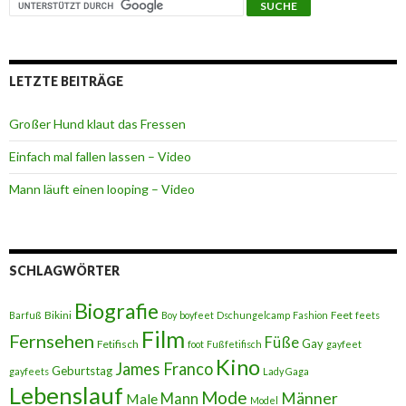
LETZTE BEITRÄGE
Großer Hund klaut das Fressen
Einfach mal fallen lassen – Video
Mann läuft einen looping – Video
SCHLAGWÖRTER
Biografie
Bikini
Feet
Barfuß
Boy
boyfeet
Dschungelcamp
Fashion
feets
Film
Fernsehen
Füße
Gay
Fetifisch
foot
Fußfetifisch
gayfeet
Kino
James Franco
Geburtstag
gayfeets
Lady Gaga
Lebenslauf
Mode
Männer
Male
Mann
Model