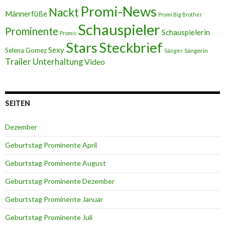
Promi-News
Nackt
Männerfüße
Promi Big Brother
Schauspieler
Prominente
Schauspielerin
Promis
Stars
Steckbrief
Sexy
Selena Gomez
Sängerin
Sänger
Trailer
Unterhaltung
Video
SEITEN
Dezember
Geburtstag Prominente April
Geburtstag Prominente August
Geburtstag Prominente Dezember
Geburtstag Prominente Januar
Geburtstag Prominente Juli