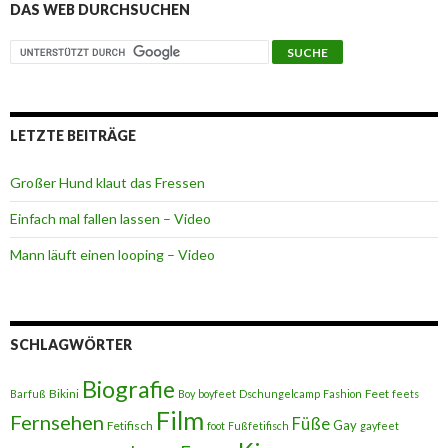
DAS WEB DURCHSUCHEN
LETZTE BEITRÄGE
Großer Hund klaut das Fressen
Einfach mal fallen lassen – Video
Mann läuft einen looping – Video
SCHLAGWÖRTER
Biografie
Bikini
Feet
Barfuß
Boy
boyfeet
Dschungelcamp
Fashion
feets
Film
Fernsehen
Füße
Gay
Fetifisch
foot
Fußfetifisch
gayfeet