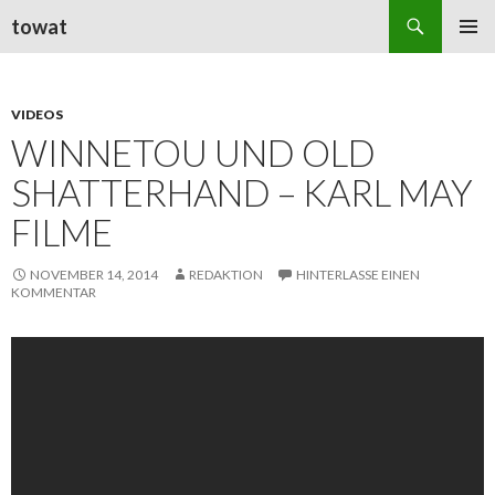
Suchen
towat
ZUM
PRIMÄR
INHALT
MENÜ
SPRINGEN
VIDEOS
WINNETOU UND OLD
SHATTERHAND – KARL MAY
FILME
NOVEMBER 14, 2014
REDAKTION
HINTERLASSE EINEN
KOMMENTAR