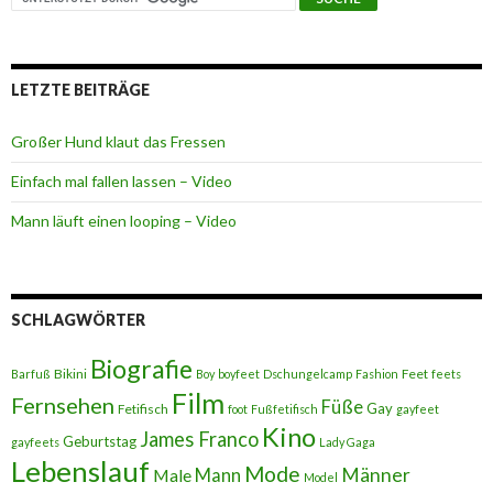
LETZTE BEITRÄGE
Großer Hund klaut das Fressen
Einfach mal fallen lassen – Video
Mann läuft einen looping – Video
SCHLAGWÖRTER
Biografie
Bikini
Feet
Barfuß
Boy
boyfeet
Dschungelcamp
Fashion
feets
Film
Fernsehen
Füße
Gay
Fetifisch
foot
Fußfetifisch
gayfeet
Kino
James Franco
Geburtstag
gayfeets
Lady Gaga
Lebenslauf
Mode
Männer
Male
Mann
Model