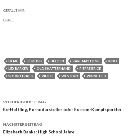
GEFÄLLT MIR:
Lade...
FILME
FILMUSIK
HELDEN
KARL MAY FILME
KINO
LEX BARKER
OLD SHATTERHAND
PIERRE BRICE
SOUNDTRACK
VIDEO
WESTERN
WINNETOU
VORHERIGER BEITRAG
Beitragsnavigation
Ex-Häftling, Pornodarsteller oder Extrem-Kampfsportler
NÄCHSTER BEITRAG
Elizabeth Banks: High School Jahre