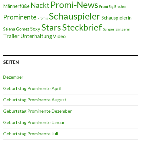
Promi-News
Nackt
Männerfüße
Promi Big Brother
Schauspieler
Prominente
Schauspielerin
Promis
Stars
Steckbrief
Sexy
Selena Gomez
Sängerin
Sänger
Trailer
Unterhaltung
Video
SEITEN
Dezember
Geburtstag Prominente April
Geburtstag Prominente August
Geburtstag Prominente Dezember
Geburtstag Prominente Januar
Geburtstag Prominente Juli