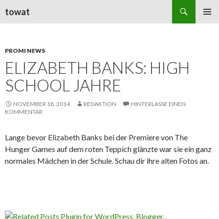
Suchen
towat
ZUM
PRIMÄR
INHALT
MENÜ
SPRINGEN
PROMI NEWS
ELIZABETH BANKS: HIGH
SCHOOL JAHRE
NOVEMBER 18, 2014
REDAKTION
HINTERLASSE EINEN
KOMMENTAR
Lange bevor Elizabeth Banks bei der Premiere von The
Hunger Games auf dem roten Teppich glänzte war sie ein ganz
normales Mädchen in der Schule. Schau dir ihre alten Fotos an.