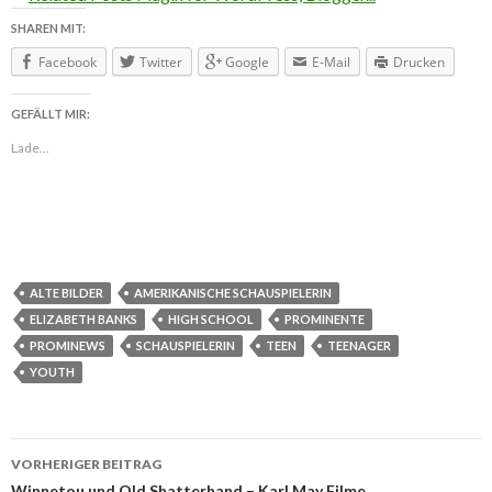
SHAREN MIT:
Facebook
Twitter
Google
E-Mail
Drucken
GEFÄLLT MIR:
Lade...
ALTE BILDER
AMERIKANISCHE SCHAUSPIELERIN
ELIZABETH BANKS
HIGH SCHOOL
PROMINENTE
PROMINEWS
SCHAUSPIELERIN
TEEN
TEENAGER
YOUTH
VORHERIGER BEITRAG
Winnetou und Old Shatterhand – Karl May Filme