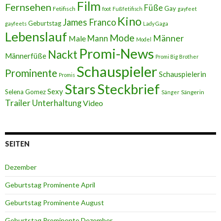
Film
Fernsehen
Füße
Gay
Fetifisch
foot
Fußfetifisch
gayfeet
Kino
James Franco
Geburtstag
gayfeets
Lady Gaga
Lebenslauf
Mode
Männer
Male
Mann
Model
Promi-News
Nackt
Männerfüße
Promi Big Brother
Schauspieler
Prominente
Schauspielerin
Promis
Stars
Steckbrief
Sexy
Selena Gomez
Sängerin
Sänger
Trailer
Unterhaltung
Video
SEITEN
Dezember
Geburtstag Prominente April
Geburtstag Prominente August
Geburtstag Prominente Dezember