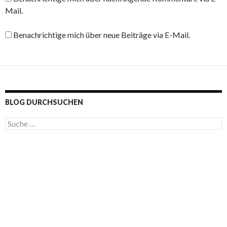
Mail.
Benachrichtige mich über neue Beiträge via E-Mail.
BLOG DURCHSUCHEN
S
u
c
h
e
n
a
c
h
: