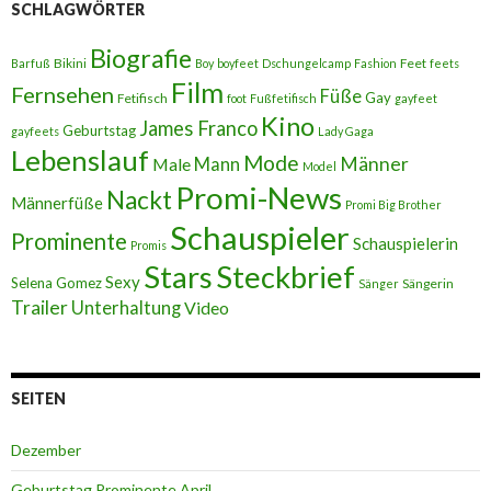
SCHLAGWÖRTER
Biografie
Bikini
Feet
Barfuß
Boy
boyfeet
Dschungelcamp
Fashion
feets
Film
Fernsehen
Füße
Gay
Fetifisch
foot
Fußfetifisch
gayfeet
Kino
James Franco
Geburtstag
gayfeets
Lady Gaga
Lebenslauf
Mode
Männer
Male
Mann
Model
Promi-News
Nackt
Männerfüße
Promi Big Brother
Schauspieler
Prominente
Schauspielerin
Promis
Stars
Steckbrief
Sexy
Selena Gomez
Sängerin
Sänger
Trailer
Unterhaltung
Video
SEITEN
Dezember
Geburtstag Prominente April