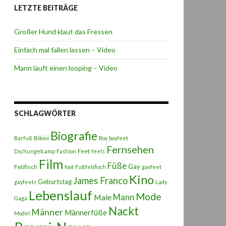
LETZTE BEITRÄGE
Großer Hund klaut das Fressen
Einfach mal fallen lassen – Video
Mann läuft einen looping – Video
SCHLAGWÖRTER
Biografie
Bikini
Barfuß
Boy
boyfeet
Fernsehen
Feet
Dschungelcamp
Fashion
feets
Film
Füße
Gay
Fetifisch
foot
Fußfetifisch
gayfeet
Kino
James Franco
Geburtstag
gayfeets
Lady
Lebenslauf
Mode
Male
Mann
Gaga
Nackt
Männer
Männerfüße
Model