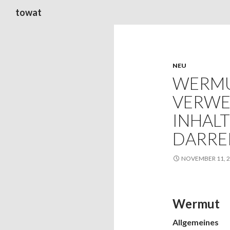
Suchen
towat
NEU
WERMU
VERWE
INHAL
DARRE
NOVEMBER 11, 
Wermut
Allgemeines