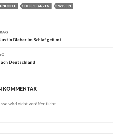
SUNDHEIT
HEILPFLANZEN
WISSEN
TRAG
navigation
ustin Bieber im Schlaf gefilmt
AG
ach Deutschland
EN KOMMENTAR
sse wird nicht veröffentlicht.