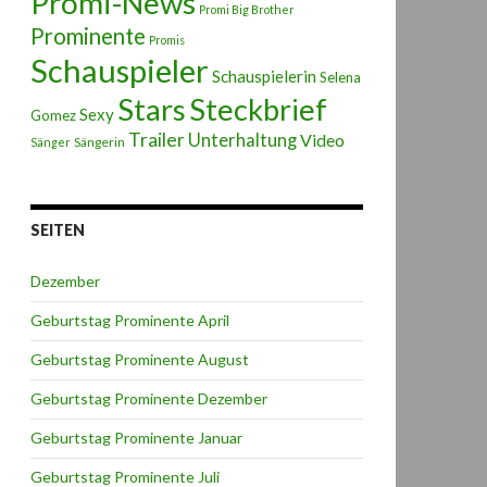
Promi-News
Promi Big Brother
Prominente
Promis
Schauspieler
Schauspielerin
Selena
Stars
Steckbrief
Sexy
Gomez
Trailer
Unterhaltung
Video
Sängerin
Sänger
SEITEN
Dezember
Geburtstag Prominente April
Geburtstag Prominente August
Geburtstag Prominente Dezember
Geburtstag Prominente Januar
Geburtstag Prominente Juli