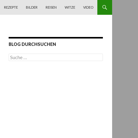
REZEPTE
BILDER
REISEN
WITZE
VIDEO
BLOG DURCHSUCHEN
S
u
c
h
e
n
a
c
h
: