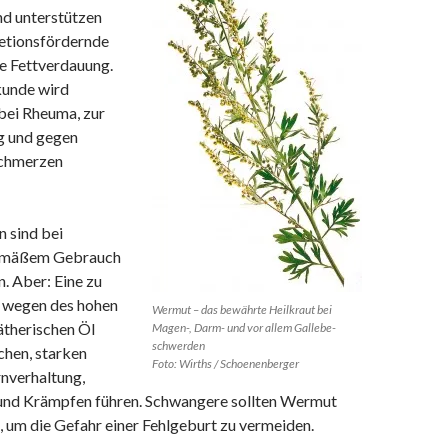
nd unterstützen
retionsfördernde
e Fettverdauung.
kunde wird
ei Rheuma, zur
g und gegen
chmerzen
 sind bei
emäßem Gebrauch
n. Aber: Eine zu
 wegen des hohen
Wermut – das bewährte Heilkraut bei
ätherischen Öl
Magen-, Darm- und vor allem Gallebe-
schwerden
chen, starken
Foto: Wirths / Schoenenberger
rnverhaltung,
nd Krämpfen führen. Schwangere sollten Wermut
 um die Gefahr einer Fehlgeburt zu vermeiden.