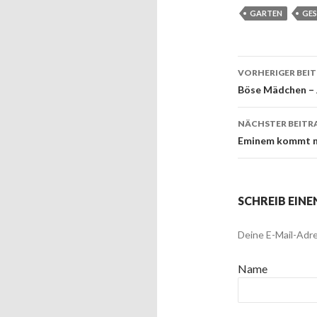
GARTEN
GE
VORHERIGER BEI
Beitrags
Böse Mädchen – J
NÄCHSTER BEITR
Eminem kommt n
SCHREIB EIN
Deine E-Mail-Adre
Name