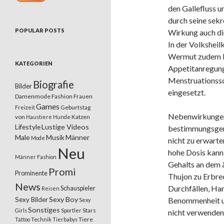
den Gallefluss u
durch seine sek
POPULAR POSTS
Wirkung auch di
In der Volksheil
Wermut zudem b
KATEGORIEN
Appetitanregun
Menstruationss
Biografie
Bilder
eingesetzt.
Damenmode
Fashion
Frauen
Games
Geburtstag
Freizeit
Nebenwirkungen
von
Katzen
Haustiere
Hunde
Lifestyle
Lustige Videos
bestimmungsg
Male
Musik
Männer
Mode
nicht zu erwarte
Neu
hohe Dosis kann
Männer Fashion
Gehalts an dem 
Promi
Prominente
Thujon zu Erbre
News
Durchfällen, Ha
Schauspieler
Reisen
Sexy Boy
Sexy Bilder
Benommenheit u
Sexy
Sonstiges
Stars
Girls
Sportler
nicht verwenden,
Tiere
Tattoo
Technik
Tierbabys