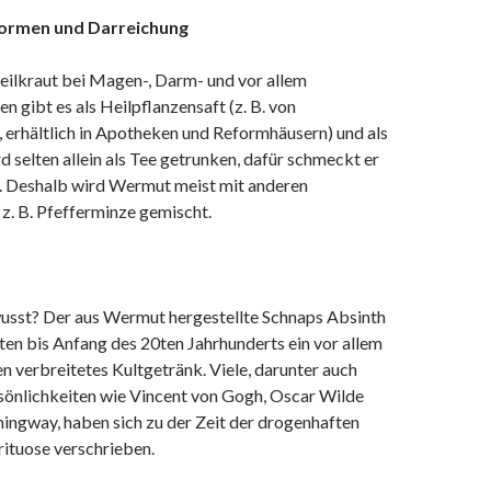
rmen und Darreichung
ilkraut bei Magen-, Darm- und vor allem
 gibt es als Heilpflanzensaft (z. B. von
 erhältlich in Apotheken und Reformhäusern) und als
 selten allein als Tee getrunken, dafür schmeckt er
er. Deshalb wird Wermut meist mit anderen
z. B. Pfefferminze gemischt.
wusst? Der aus Wermut hergestellte Schnaps Absinth
en bis Anfang des 20ten Jahrhunderts ein vor allem
en verbreitetes Kultgetränk. Viele, darunter auch
önlichkeiten wie Vincent von Gogh, Oscar Wilde
ingway, haben sich zu der Zeit der drogenhaften
rituose verschrieben.