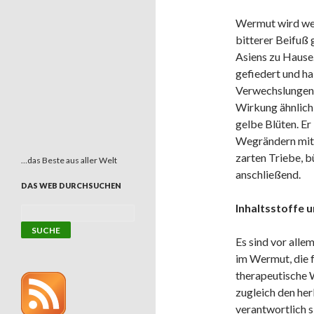
Wermut wird weg
bitterer Beifuß 
Asiens zu Hause.
gefiedert und ha
Verwechslungen m
Wirkung ähnlich 
gelbe Blüten. Er
Wegrändern mit 
zarten Triebe, b
…das Beste aus aller Welt
anschließend.
DAS WEB DURCHSUCHEN
Inhaltsstoffe 
Es sind vor allem
im Wermut, die f
therapeutische 
zugleich den h
verantwortlich s