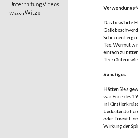
Unterhaltung
Videos
Verwendungsfo
Witze
Wissen
Das bewährte He
Gallebeschwerden
Schoenenberger,
Tee. Wermut wird
einfach zu bitt
Teekräutern wie 
Sonstiges
Hätten Sie’s ge
war Ende des 19t
in Künstlerkreis
bedeutende Pers
oder Ernest Hem
Wirkung der Spi