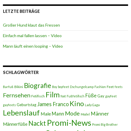
LETZTE BEITRÄGE
Großer Hund klaut das Fressen
Einfach mal fallen lassen – Video
Mann läuft einen looping – Video
SCHLAGWÖRTER
Biografie
Bikini
Feet
Barfuß
Boy
boyfeet
Dschungelcamp
Fashion
feets
Film
Fernsehen
Füße
Gay
Fetifisch
foot
Fußfetifisch
gayfeet
Kino
James Franco
Geburtstag
gayfeets
Lady Gaga
Lebenslauf
Mode
Männer
Male
Mann
Model
Promi-News
Nackt
Männerfüße
Promi Big Brother