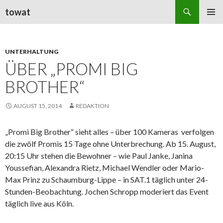
Suchen
towat
ZUM
PRIMÄR
INHALT
MENÜ
SPRINGEN
UNTERHALTUNG
ÜBER „PROMI BIG
BROTHER“
AUGUST 15, 2014
REDAKTION
„Promi Big Brother“ sieht alles – über 100 Kameras verfolgen
die zwölf Promis 15 Tage ohne Unterbrechung. Ab 15. August,
20:15 Uhr stehen die Bewohner – wie Paul Janke, Janina
Youssefian, Alexandra Rietz, Michael Wendler oder Mario-
Max Prinz zu Schaumburg-Lippe – in SAT.1 täglich unter 24-
Stunden-Beobachtung. Jochen Schropp moderiert das Event
täglich live aus Köln.