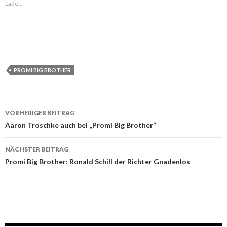
Lade...
PROMI BIG BROTHER
VORHERIGER BEITRAG
Beitragsnavigation
Aaron Troschke auch bei „Promi Big Brother“
NÄCHSTER BEITRAG
Promi Big Brother: Ronald Schill der Richter Gnadenlos