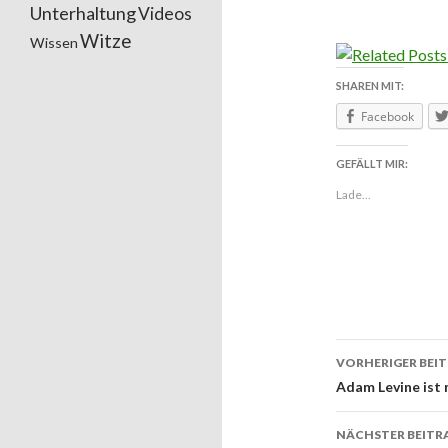
Unterhaltung
Videos
Witze
Wissen
SHAREN MIT:
Facebook
GEFÄLLT MIR:
Lade...
VORHERIGER BEI
Beitrags
Adam Levine ist 
NÄCHSTER BEITR