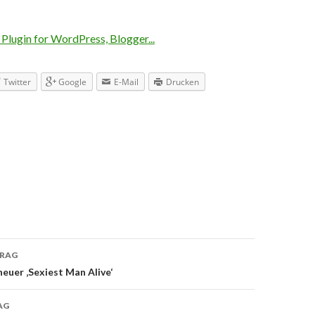
Twitter
Google
E-Mail
Drucken
TRAG
navigation
neuer ‚Sexiest Man Alive‘
AG