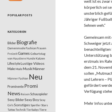
weit ist es zwar
körperlich sei s
unsterblich gefü
POPULAR POSTS
Jähriger Fußball
Sehnen weh.“
KATEGORIEN
Gemeinsam mit d
Biografie
Schweiger jetzt 
Bilder
Damenmode
Fashion
Frauen
benachteiligten
Games
Geburtstag
Freizeit
Unterstützung bi
von
Katzen
Haustiere
Hunde
erstmals im Ra
Lifestyle
Lustige Videos
dem 21. Novembe
Male
Musik
Männer
Mode
sollen „Mutmache
Neu
Männer Fashion
und Lehrern – Pl
Promi
gefördert werde
Prominente
Verfügung stehe
News
Schauspieler
Reisen
Sexy Boy
Sexy Bilder
Sexy
Mehr Infos unte
Sonstiges
Stars
Girls
Sportler
Tiere
Tattoo
Technik
Tierbabys