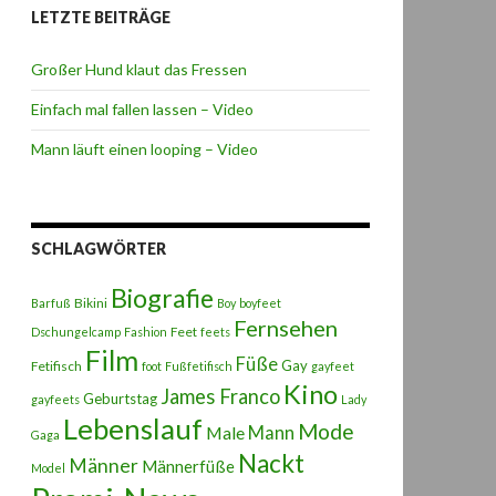
LETZTE BEITRÄGE
Großer Hund klaut das Fressen
Einfach mal fallen lassen – Video
Mann läuft einen looping – Video
SCHLAGWÖRTER
Biografie
Bikini
Barfuß
Boy
boyfeet
Fernsehen
Feet
Dschungelcamp
Fashion
feets
Film
Füße
Gay
Fetifisch
foot
Fußfetifisch
gayfeet
Kino
James Franco
Geburtstag
gayfeets
Lady
Lebenslauf
Mode
Male
Mann
Gaga
Nackt
Männer
Männerfüße
Model