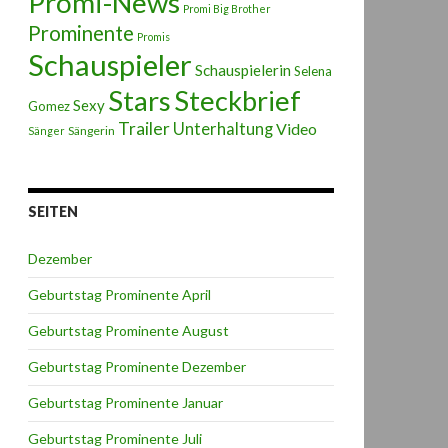
Promi-News
Promi Big Brother
Prominente
Promis
Schauspieler
Schauspielerin
Selena
Stars
Steckbrief
Sexy
Gomez
Trailer
Unterhaltung
Video
Sängerin
Sänger
SEITEN
Dezember
Geburtstag Prominente April
Geburtstag Prominente August
Geburtstag Prominente Dezember
Geburtstag Prominente Januar
Geburtstag Prominente Juli