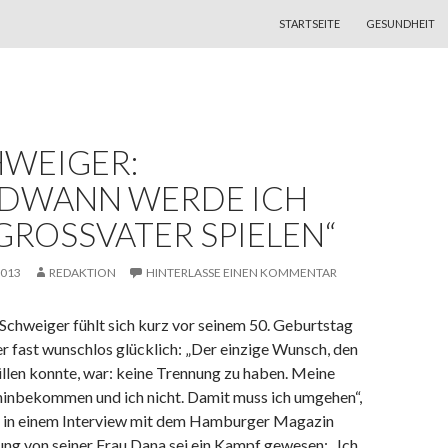
ZUM INHALT SPRINGEN
STARTSEITE
GESUNDHEIT
HWEIGER:
NDWANN WERDE ICH
GROSSVATER SPIELEN“
2013
REDAKTION
HINTERLASSE EINEN KOMMENTAR
 Schweiger fühlt sich kurz vor seinem 50. Geburtstag
 fast wunschlos glücklich: „Der einzige Wunsch, den
füllen konnte, war: keine Trennung zu haben. Meine
 hinbekommen und ich nicht. Damit muss ich umgehen“,
 in einem Interview mit dem Hamburger Magazin
ung von seiner Frau Dana sei ein Kampf gewesen: „Ich