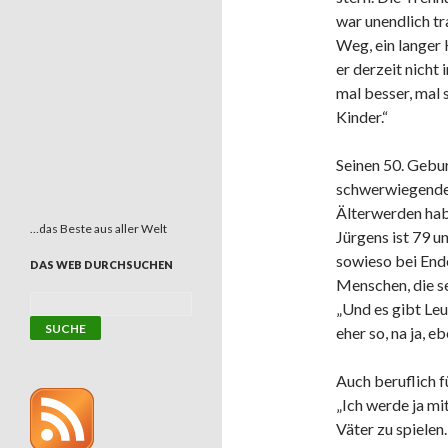
war unendlich tr
Weg, ein langer
er derzeit nicht 
mal besser, mal s
Kinder.“
Seinen 50. Gebur
schwerwiegenden
Älterwerden hab
…das Beste aus aller Welt
Jürgens ist 79 un
sowieso bei Ende 
DAS WEB DURCHSUCHEN
Menschen, die s
„Und es gibt Leu
eher so, na ja, e
Auch beruflich f
„Ich werde ja mi
Väter zu spielen