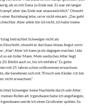
aurig, als es mit Dana zu Ende war. Es war ein langer
 Krampf, aber das Ende war unausweichlich.“ Obwohl
in einer Beziehung lebe, sei er nicht einsam: „Das geht
chlechter. Aber allein bin ich nicht, ich habe meine
tstag betrachtet Schweiger nicht als
 Einschnitt, obwohl er durchaus etwas Angst vorm
e: „Klar! Aber ich kann ja nix dagegen machen. Udo
d so ein toller Mann. Mein seelisches Alter liegt
20. Bleibt auch so, bis ich einfahre.“ Es gebe
eien mit 25 Jahren schon vollkommen erwachsen.
te, die benehmen sich mit 70 noch wie Kinder. Ich bin
ben: nicht erwachsen.“
ürchtet Schweiger keine Nachteile durch sein Alter:
t meinen Rollen alt. Irgendwann habe ich angefangen,
. Irgendwann werde ich einen Großvater spielen. So