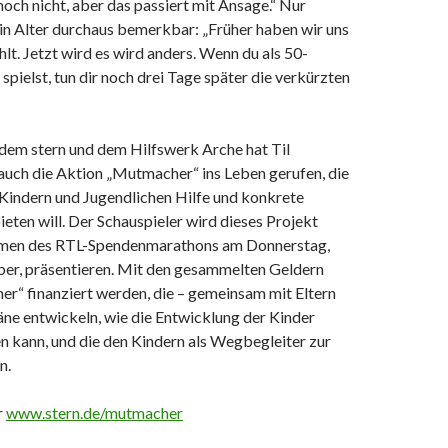
 noch nicht, aber das passiert mit Ansage.“ Nur
ein Alter durchaus bemerkbar: „Früher haben wir uns
hlt. Jetzt wird es wird anders. Wenn du als 50-
 spielst, tun dir noch drei Tage später die verkürzten
em stern und dem Hilfswerk Arche hat Til
auch die Aktion „Mutmacher“ ins Leben gerufen, die
 Kindern und Jugendlichen Hilfe und konkrete
eten will. Der Schauspieler wird dieses Projekt
hmen des RTL-Spendenmarathons am Donnerstag,
r, präsentieren. Mit den gesammelten Geldern
r“ finanziert werden, die – gemeinsam mit Eltern
äne entwickeln, wie die Entwicklung der Kinder
n kann, und die den Kindern als Wegbegleiter zur
n.
r
www.stern.de/mutmacher