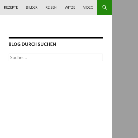
REZEPTE
BILDER
REISEN
WITZE
VIDEO
BLOG DURCHSUCHEN
S
u
c
h
e
n
a
c
h
: