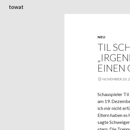
Suchen
towat
NEU
TIL SC
„IRGE
EINEN 
NOVEMBER 20, 
Schauspieler Til
am 19. Dezember
ich mir nicht er
Eltern haben es
sagte Schweiger
stern. Die Trenn