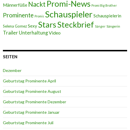
Promi-News
Nackt
Männerfüße
Promi Big Brother
Schauspieler
Prominente
Schauspielerin
Promis
Stars
Steckbrief
Sexy
Selena Gomez
Sängerin
Sänger
Trailer
Unterhaltung
Video
SEITEN
Dezember
Geburtstag Prominente April
Geburtstag Prominente August
Geburtstag Prominente Dezember
Geburtstag Prominente Januar
Geburtstag Prominente Juli