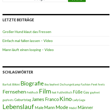
LETZTE BEITRÄGE
Großer Hund klaut das Fressen
Einfach mal fallen lassen – Video
Mann läuft einen looping – Video
SCHLAGWÖRTER
Biografie
Bikini
Feet
Barfuß
Boy
boyfeet
Dschungelcamp
Fashion
feets
Film
Fernsehen
Füße
Gay
Fetifisch
foot
Fußfetifisch
gayfeet
Kino
James Franco
Geburtstag
gayfeets
Lady Gaga
Lebenslauf
Mode
Männer
Male
Mann
Model