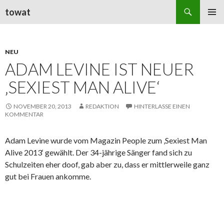
Suchen
towat
ZUM
PRIMÄR
INHALT
MENÜ
SPRINGEN
NEU
ADAM LEVINE IST NEUER
‚SEXIEST MAN ALIVE‘
NOVEMBER 20, 2013
REDAKTION
HINTERLASSE EINEN
KOMMENTAR
Adam Levine wurde vom Magazin People zum ‚Sexiest Man
Alive 2013‘ gewählt. Der 34-jährige Sänger fand sich zu
Schulzeiten eher doof, gab aber zu, dass er mittlerweile ganz
gut bei Frauen ankomme.