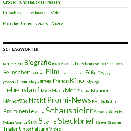
Großer Hund klaut das Fressen
Einfach mal fallen lassen – Video
Mann läuft einen looping – Video
SCHLAGWÖRTER
Biografie
Bikini
Feet
Barfuß
Boy
boyfeet
Dschungelcamp
Fashion
feets
Film
Fernsehen
Füße
Gay
Fetifisch
foot
Fußfetifisch
gayfeet
Kino
James Franco
Geburtstag
gayfeets
Lady Gaga
Lebenslauf
Mode
Männer
Male
Mann
Model
Promi-News
Nackt
Männerfüße
Promi Big Brother
Schauspieler
Prominente
Schauspielerin
Promis
Stars
Steckbrief
Sexy
Selena Gomez
Sängerin
Sänger
Trailer
Unterhaltung
Video