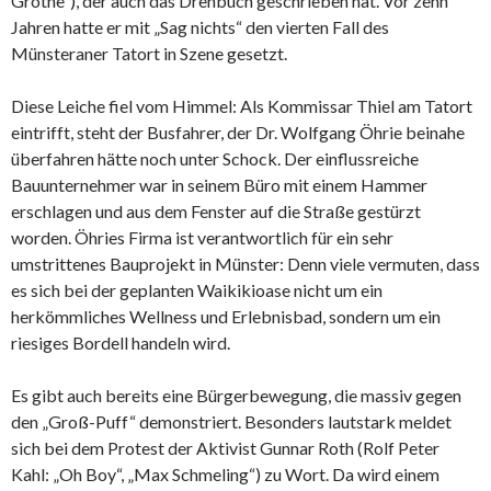
Grothe“), der auch das Drehbuch geschrieben hat. Vor zehn
Jahren hatte er mit „Sag nichts“ den vierten Fall des
Münsteraner Tatort in Szene gesetzt.
Diese Leiche fiel vom Himmel: Als Kommissar Thiel am Tatort
eintrifft, steht der Busfahrer, der Dr. Wolfgang Öhrie beinahe
überfahren hätte noch unter Schock. Der einflussreiche
Bauunternehmer war in seinem Büro mit einem Hammer
erschlagen und aus dem Fenster auf die Straße gestürzt
worden. Öhries Firma ist verantwortlich für ein sehr
umstrittenes Bauprojekt in Münster: Denn viele vermuten, dass
es sich bei der geplanten Waikikioase nicht um ein
herkömmliches Wellness und Erlebnisbad, sondern um ein
riesiges Bordell handeln wird.
Es gibt auch bereits eine Bürgerbewegung, die massiv gegen
den „Groß-Puff“ demonstriert. Besonders lautstark meldet
sich bei dem Protest der Aktivist Gunnar Roth (Rolf Peter
Kahl: „Oh Boy“, „Max Schmeling“) zu Wort. Da wird einem