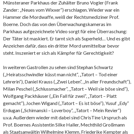
Münsteraner Parkhaus der Zuhälter Bruno Vogler (Frank
Zander: „Neues vom Wixxer“) erschlagen. Wieder war ein
Hammer die Mordwaffe, weiß der Rechtsmediziner Prof.
Boerne. Doch das von den Überwachungskameras im
Parkhaus aufgezeichnete Video sorgt für eine Überraschung:
Der Täter ist maskiert. Er tarnt sich als Superheld… Und es gibt
Anzeichen dafür, dass ein dritter Mord unmittelbar bevor
steht. Inszeniert er sich als Kämpfer für Gerechtigkeit?
In weiteren Gastrollen zu sehen sind Stephan Schwartz
(„Heiratsschwindler küsst man nicht“, „Tatort – Tod einer
Lehrerin“), Daniel Krauss („Zwei Leben“, „In aller Freundschaft“),
Milan Peschel („Schlussmacher“, „Tatort – Weil sie böse sind“),
Wolfgang Packhäuser („Ein Fall für zwei“, „Tatort – Platt
gemacht“), Jochen Wigand („Tatort – Es ist böse“), Yusuf „Edy“
Erdugan („Schimanski – Loverboy“, „Tatort – Mein Revier“)
u.v.a. Außerdem wieder mit dabei sind ChrisTine Urspruch als
Prof. Boernes Assistentin Silke Haller, Mechthild Großmann
als Staatsanwältin Wilhelmine Klemm, Friederike Kempter als