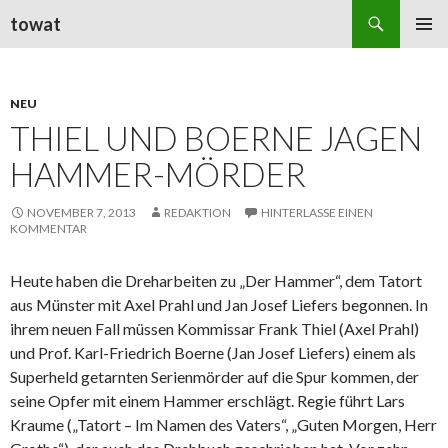
Suchen
towat
ZUM
PRIMÄR
INHALT
MENÜ
SPRINGEN
NEU
THIEL UND BOERNE JAGEN
HAMMER-MÖRDER
NOVEMBER 7, 2013
REDAKTION
HINTERLASSE EINEN
KOMMENTAR
Heute haben die Dreharbeiten zu „Der Hammer“, dem Tatort
aus Münster mit Axel Prahl und Jan Josef Liefers begonnen. In
ihrem neuen Fall müssen Kommissar Frank Thiel (Axel Prahl)
und Prof. Karl-Friedrich Boerne (Jan Josef Liefers) einem als
Superheld getarnten Serienmörder auf die Spur kommen, der
seine Opfer mit einem Hammer erschlägt. Regie führt Lars
Kraume („Tatort – Im Namen des Vaters“, „Guten Morgen, Herr