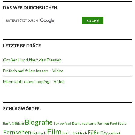
DAS WEB DURCHSUCHEN
LETZTE BEITRÄGE
Großer Hund klaut das Fressen
Einfach mal fallen lassen – Video
Mann läuft einen looping – Video
SCHLAGWÖRTER
Biografie
Bikini
Feet
Barfuß
Boy
boyfeet
Dschungelcamp
Fashion
feets
Film
Fernsehen
Füße
Gay
Fetifisch
foot
Fußfetifisch
gayfeet