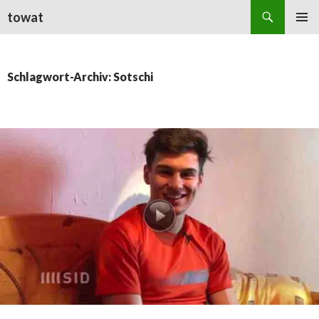
Suchen
towat
ZUM
PRIMÄR
INHALT
MENÜ
SPRINGEN
Schlagwort-Archiv: Sotschi