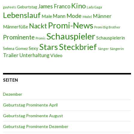
Kino
James Franco
Geburtstag
gayfeets
Lady Gaga
Lebenslauf
Mode
Männer
Male
Mann
Model
Promi-News
Nackt
Männerfüße
Promi Big Brother
Schauspieler
Prominente
Schauspielerin
Promis
Stars
Steckbrief
Sexy
Selena Gomez
Sängerin
Sänger
Trailer
Unterhaltung
Video
SEITEN
Dezember
Geburtstag Prominente April
Geburtstag Prominente August
Geburtstag Prominente Dezember