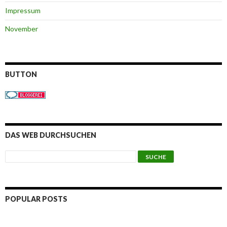
Impressum
November
BUTTON
DAS WEB DURCHSUCHEN
POPULAR POSTS