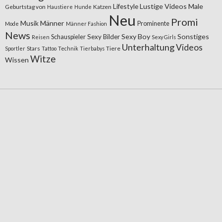
Lifestyle
Lustige Videos
Male
Geburtstag von
Katzen
Haustiere
Hunde
Neu
Promi
Musik
Männer
Prominente
Mode
Männer Fashion
News
Sexy Boy
Sonstiges
Sexy Bilder
Schauspieler
Reisen
Sexy Girls
Unterhaltung
Videos
Stars
Tiere
Sportler
Tattoo
Technik
Tierbabys
Witze
Wissen