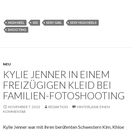
HIGH HEEL
SEE
SEXY GIRL
SEXY HIGH HEELS
SHOOTING
NEU
KYLIE JENNER IN EINEM
FREIZÜGIGEN KLEID BEI
FAMILIEN-FOTOSHOOTING
NOVEMBER 7, 2013
REDAKTION
HINTERLASSE EINEN
KOMMENTAR
Kylie Jenner war mit ihren berühmten Schwestern Kim, Khloe