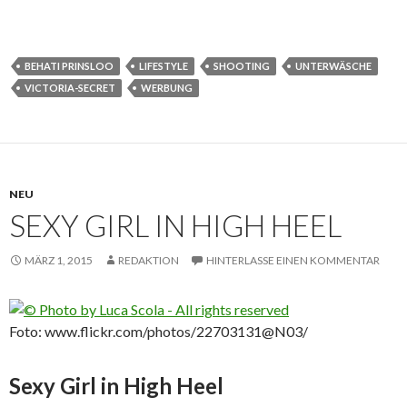
BEHATI PRINSLOO
LIFESTYLE
SHOOTING
UNTERWÄSCHE
VICTORIA-SECRET
WERBUNG
NEU
SEXY GIRL IN HIGH HEEL
MÄRZ 1, 2015
REDAKTION
HINTERLASSE EINEN KOMMENTAR
Foto: www.flickr.com/photos/22703131@N03/
Sexy Girl in High Heel