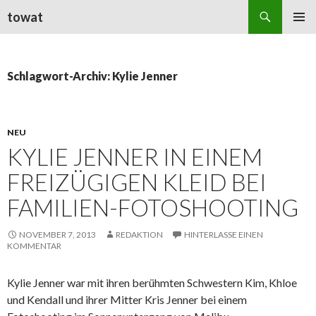
Suchen
towat
ZUM
PRIMÄR
INHALT
MENÜ
SPRINGEN
Schlagwort-Archiv: Kylie Jenner
NEU
KYLIE JENNER IN EINEM
FREIZÜGIGEN KLEID BEI
FAMILIEN-FOTOSHOOTING
NOVEMBER 7, 2013
REDAKTION
HINTERLASSE EINEN
KOMMENTAR
Kylie Jenner war mit ihren berühmten Schwestern Kim, Khloe
und Kendall und ihrer Mitter Kris Jenner bei einem