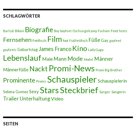
SCHLAGWÖRTER
Biografie
Bikini
Feet
Barfuß
Boy
boyfeet
Dschungelcamp
Fashion
feets
Film
Fernsehen
Füße
Gay
Fetifisch
foot
Fußfetifisch
gayfeet
Kino
James Franco
Geburtstag
gayfeets
Lady Gaga
Lebenslauf
Mode
Männer
Male
Mann
Model
Promi-News
Nackt
Männerfüße
Promi Big Brother
Schauspieler
Prominente
Schauspielerin
Promis
Stars
Steckbrief
Sexy
Selena Gomez
Sängerin
Sänger
Trailer
Unterhaltung
Video
SEITEN