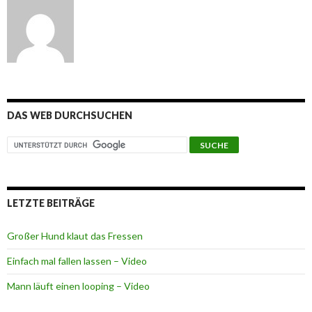
DAS WEB DURCHSUCHEN
LETZTE BEITRÄGE
Großer Hund klaut das Fressen
Einfach mal fallen lassen – Video
Mann läuft einen looping – Video