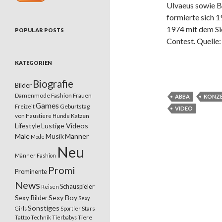
Ulvaeus sowie B
formierte sich 1
1974 mit dem Si
POPULAR POSTS
Contest. Quelle
KATEGORIEN
Biografie
Bilder
Damenmode
Fashion
Frauen
ABBA
KONZ
Games
Geburtstag
Freizeit
VIDEO
von
Katzen
Haustiere
Hunde
Lifestyle
Lustige Videos
Male
Musik
Männer
Mode
Neu
Männer Fashion
Promi
Prominente
News
Schauspieler
Reisen
Sexy Boy
Sexy Bilder
Sexy
Sonstiges
Stars
Girls
Sportler
Tiere
Tattoo
Technik
Tierbabys