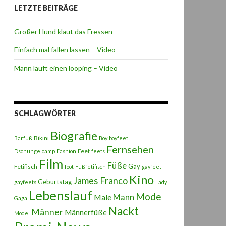
LETZTE BEITRÄGE
Großer Hund klaut das Fressen
Einfach mal fallen lassen – Video
Mann läuft einen looping – Video
SCHLAGWÖRTER
Biografie
Bikini
Barfuß
Boy
boyfeet
Fernsehen
Feet
Dschungelcamp
Fashion
feets
Film
Füße
Gay
Fetifisch
foot
Fußfetifisch
gayfeet
Kino
James Franco
Geburtstag
gayfeets
Lady
Lebenslauf
Mode
Male
Mann
Gaga
Nackt
Männer
Männerfüße
Model