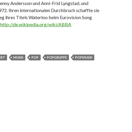
enny Andersson und Anni-Frid Lyngstad, und
972. Ihren internationalen Durchbruch schaffte sie
eg ihres Titels Waterloo beim Eurovision Song
:
http://de.wikipedia.org/wiki/ABBA
ERT
MUSIK
POP
POPGRUPPE
POPMUSIK