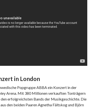
zert in London
hwedische Popgruppe ABBA ein Konzert in der
y Arena. Mit 380 Millionen verkauften Tonträgern
den erfolgreichsten Bands der Musikgeschichte. Die
aus den beiden Paaren Agnetha Fältskog und Björn