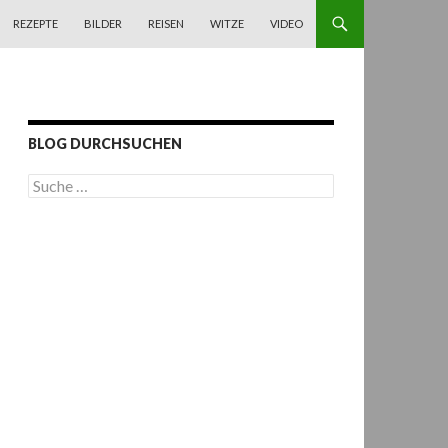
REZEPTE
BILDER
REISEN
WITZE
VIDEO
BLOG DURCHSUCHEN
S
u
c
h
e
n
a
c
h
: