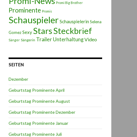
Promi-News
Promi Big Brother
Prominente
Promis
Schauspieler
Schauspielerin
Selena
Stars
Steckbrief
Sexy
Gomez
Trailer
Unterhaltung
Video
Sängerin
Sänger
SEITEN
Dezember
Geburtstag Prominente April
Geburtstag Prominente August
Geburtstag Prominente Dezember
Geburtstag Prominente Januar
Geburtstag Prominente Juli