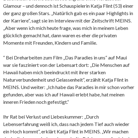
Glamour – und dennoch ist Schauspielerin Katja Flint (53) einer
der ganz großen Stars. „Natürlich gab es ein paar Highlights in
der Karriere“, sagt sie im
Interview
mit der Zeitschrift MEINS.
„Aber wenn ich mich heute frage, was mich in meinem Leben
glücklich gemacht hat, dann waren es eher die privaten
Momente mit Freunden, Kindern und Familie.
“ Bei Dreharbeiten zum
Film
„Das Paradies in uns“ auf Maui
war sie fasziniert von der Lebensart dort: „Die Menschen auf
Hawaii haben mich beeindruckt mit ihrer starken
Naturverbundenheit und Gelassenheit“, erzählt Katja Flint in
MEINS. Und weiter: „Ich habe das Paradies in mir schon vorher
gefunden, aber was ich auf Hawaii erlebt habe, hat meinen
inneren Frieden noch gefestigt.“
Ihr Rat bei Verlust und Liebeskummer: „Durch
Lebenserfahrung weiß ich, dass nach jedem Tief auch wieder
ein Hoch kommt“, erklärt Katja Flint in MEINS. „Wir machen