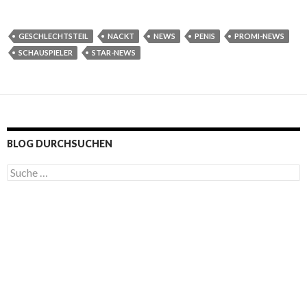
GESCHLECHTSTEIL
NACKT
NEWS
PENIS
PROMI-NEWS
SCHAUSPIELER
STAR-NEWS
BLOG DURCHSUCHEN
S
u
c
h
e
n
a
c
h
: