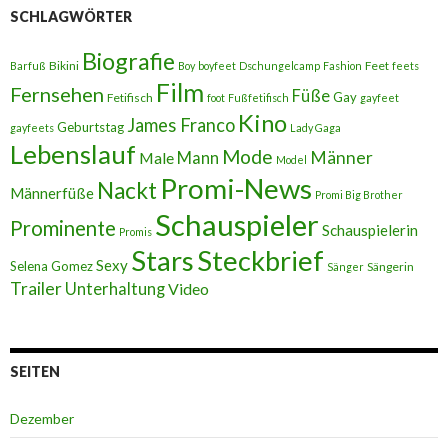
SCHLAGWÖRTER
Biografie
Bikini
Feet
Barfuß
Boy
boyfeet
Dschungelcamp
Fashion
feets
Film
Fernsehen
Füße
Gay
Fetifisch
foot
Fußfetifisch
gayfeet
Kino
James Franco
Geburtstag
gayfeets
Lady Gaga
Lebenslauf
Mode
Männer
Male
Mann
Model
Promi-News
Nackt
Männerfüße
Promi Big Brother
Schauspieler
Prominente
Schauspielerin
Promis
Stars
Steckbrief
Sexy
Selena Gomez
Sängerin
Sänger
Trailer
Unterhaltung
Video
SEITEN
Dezember