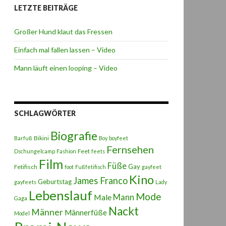
LETZTE BEITRÄGE
Großer Hund klaut das Fressen
Einfach mal fallen lassen – Video
Mann läuft einen looping – Video
SCHLAGWÖRTER
Biografie
Bikini
Barfuß
Boy
boyfeet
Fernsehen
Feet
Dschungelcamp
Fashion
feets
Film
Füße
Gay
Fetifisch
foot
Fußfetifisch
gayfeet
Kino
James Franco
Geburtstag
gayfeets
Lady
Lebenslauf
Mode
Male
Mann
Gaga
Nackt
Männer
Männerfüße
Model