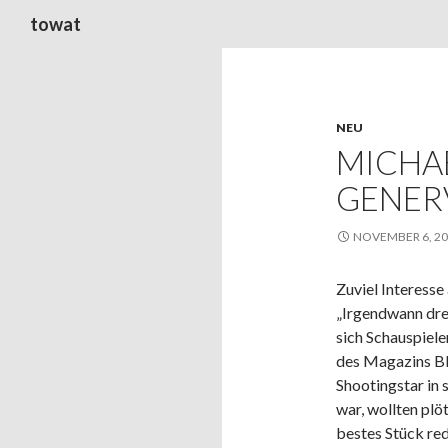
Suchen
towat
NEU
MICHA
GENER
NOVEMBER 6, 2
Zuviel Interesse
„Irgendwann dreht
sich Schauspiele
des Magazins B
Shootingstar in
war, wollten plöt
bestes Stück re