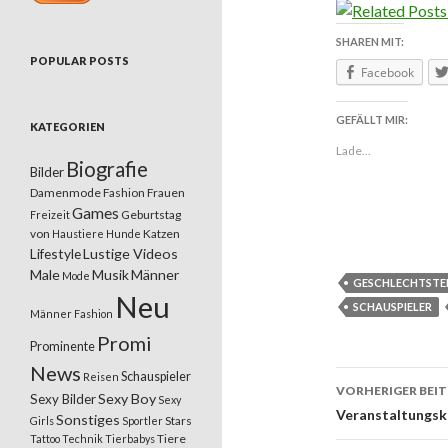
SHAREN MIT:
POPULAR POSTS
Facebook
GEFÄLLT MIR:
KATEGORIEN
Lade...
Biografie
Bilder
Damenmode
Fashion
Frauen
Games
Geburtstag
Freizeit
von
Katzen
Haustiere
Hunde
Lifestyle
Lustige Videos
Male
Musik
Männer
Mode
GESCHLECHTSTE
Neu
SCHAUSPIELER
Männer Fashion
Promi
Prominente
News
Schauspieler
Reisen
VORHERIGER BEI
Sexy Boy
Sexy Bilder
Sexy
Beitrags
Veranstaltungsk
Sonstiges
Stars
Girls
Sportler
Tiere
Tattoo
Technik
Tierbabys