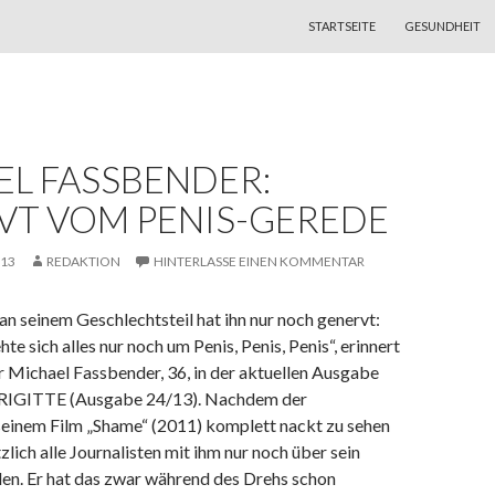
ZUM INHALT SPRINGEN
STARTSEITE
GESUNDHEIT
EL FASSBENDER:
VT VOM PENIS-GEREDE
013
REDAKTION
HINTERLASSE EINEN KOMMENTAR
 an seinem Geschlechtsteil hat ihn nur noch genervt:
e sich alles nur noch um Penis, Penis, Penis“, erinnert
r Michael Fassbender, 36, in der aktuellen Ausgabe
RIGITTE (Ausgabe 24/13). Nachdem der
 seinem
Film
„Shame“ (2011) komplett nackt zu sehen
zlich alle Journalisten mit ihm nur noch über sein
den. Er hat das zwar während des Drehs schon