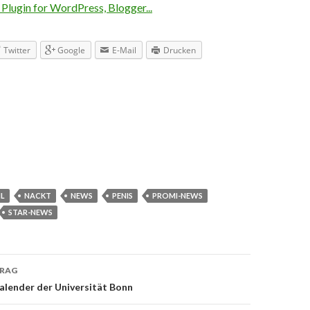
Twitter
Google
E-Mail
Drucken
IL
NACKT
NEWS
PENIS
PROMI-NEWS
STAR-NEWS
TRAG
navigation
alender der Universität Bonn