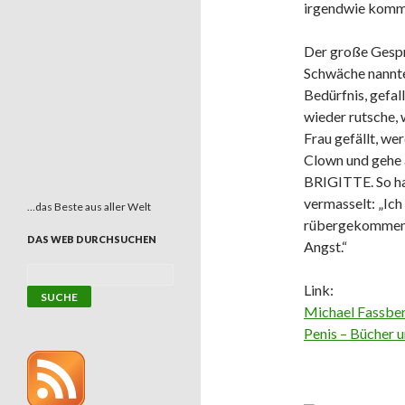
irgendwie komme
Der große Gespr
Schwäche nannte 
Bedürfnis, gefall
wieder rutsche, 
Frau gefällt, we
Clown und gehe a
BRIGITTE. So hab
vermasselt: „Ich 
…das Beste aus aller Welt
rübergekommen wi
DAS WEB DURCHSUCHEN
Angst.“
Link:
Michael Fassben
Penis – Bücher 