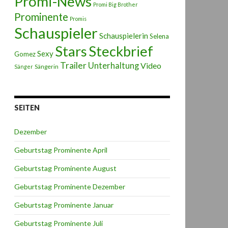
Promi-News
Promi Big Brother
Prominente
Promis
Schauspieler
Schauspielerin
Selena
Stars
Steckbrief
Sexy
Gomez
Trailer
Unterhaltung
Video
Sängerin
Sänger
SEITEN
Dezember
Geburtstag Prominente April
Geburtstag Prominente August
Geburtstag Prominente Dezember
Geburtstag Prominente Januar
Geburtstag Prominente Juli