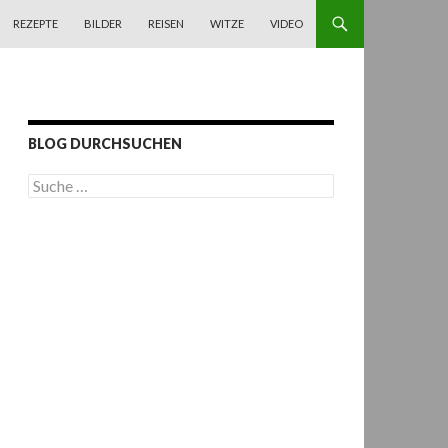
REZEPTE
BILDER
REISEN
WITZE
VIDEO
BLOG DURCHSUCHEN
S
u
c
h
e
n
a
c
h
: