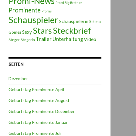
Promi-News
Promi Big Brother
Prominente
Promis
Schauspieler
Schauspielerin
Selena
Stars
Steckbrief
Sexy
Gomez
Trailer
Unterhaltung
Video
Sängerin
Sänger
SEITEN
Dezember
Geburtstag Prominente April
Geburtstag Prominente August
Geburtstag Prominente Dezember
Geburtstag Prominente Januar
Geburtstag Prominente Juli