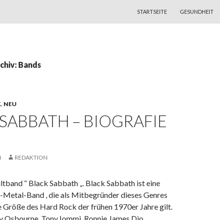
ZUM INHALT SPRINGEN
STARTSEITE
GESUNDHEIT
chiv: Bands
K
,
NEU
SABBATH – BIOGRAFIE
4
REDAKTION
ltband “ Black Sabbath „. Black Sabbath ist eine
-Metal-Band , die als Mitbegründer dieses Genres
e Größe des Hard Rock der frühen 1970er Jahre gilt.
y Osbourne, Tony Iommi, Ronnie James Dio.