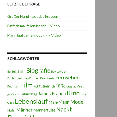
LETZTE BEITRÄGE
Großer Hund klaut das Fressen
Einfach mal fallen lassen – Video
Mann läuft einen looping – Video
SCHLAGWÖRTER
Biografie
Bikini
Barfuß
Boy
boyfeet
Fernsehen
Feet
Dschungelcamp
Fashion
feets
Film
Füße
Gay
Fetifisch
foot
Fußfetifisch
gayfeet
Kino
James Franco
Geburtstag
gayfeets
Lady
Lebenslauf
Mode
Male
Mann
Gaga
Nackt
Männer
Männerfüße
Model