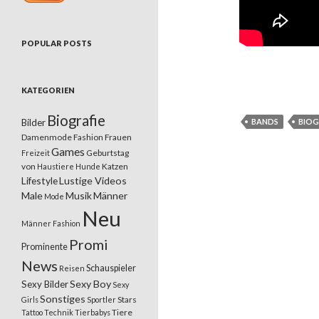
POPULAR POSTS
KATEGORIEN
Biografie
Bilder
BANDS
BIOG
Damenmode
Fashion
Frauen
Games
Geburtstag
Freizeit
von
Katzen
Haustiere
Hunde
Lifestyle
Lustige Videos
Male
Musik
Männer
Mode
Neu
Männer Fashion
Promi
Prominente
News
Schauspieler
Reisen
Sexy Boy
Sexy Bilder
Sexy
Sonstiges
Stars
Girls
Sportler
Tiere
Tattoo
Technik
Tierbabys