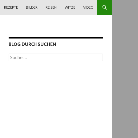
REZEPTE
BILDER
REISEN
WITZE
VIDEO
BLOG DURCHSUCHEN
S
u
c
h
e
n
a
c
h
: