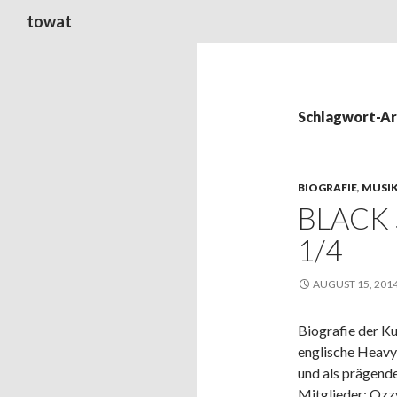
Suchen
towat
Schlagwort-Ar
BIOGRAFIE
,
MUSI
BLACK 
1/4
AUGUST 15, 201
Biografie der Ku
englische Heavy
und als prägend
Mitglieder: Ozz