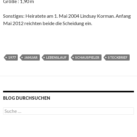
Größe : 1,90 m
Sonstiges: Heiratete am 1. Mai 2004 Lindsay Korman. Anfang
Mai 2012 reichten beide die Scheidung ein.
1977
JANUAR
LEBENSLAUF
SCHAUSPIELER
STECKBRIEF
BLOG DURCHSUCHEN
S
u
c
h
e