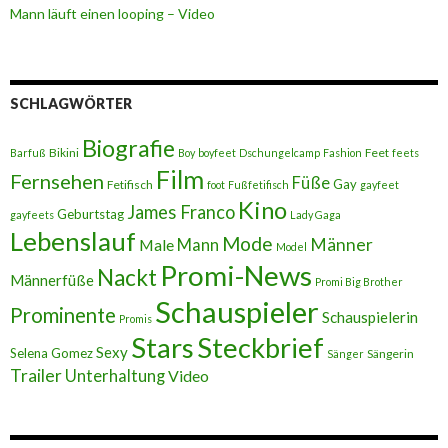
Mann läuft einen looping – Video
SCHLAGWÖRTER
Biografie
Bikini
Feet
Barfuß
Boy
boyfeet
Dschungelcamp
Fashion
feets
Film
Fernsehen
Füße
Gay
Fetifisch
foot
Fußfetifisch
gayfeet
Kino
James Franco
Geburtstag
gayfeets
Lady Gaga
Lebenslauf
Mode
Männer
Male
Mann
Model
Promi-News
Nackt
Männerfüße
Promi Big Brother
Schauspieler
Prominente
Schauspielerin
Promis
Stars
Steckbrief
Sexy
Selena Gomez
Sängerin
Sänger
Trailer
Unterhaltung
Video