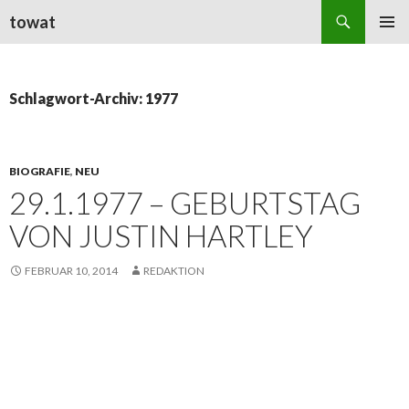
Suchen
towat
ZUM
PRIMÄR
INHALT
MENÜ
SPRINGEN
Schlagwort-Archiv: 1977
BIOGRAFIE
,
NEU
29.1.1977 – GEBURTSTAG
VON JUSTIN HARTLEY
FEBRUAR 10, 2014
REDAKTION