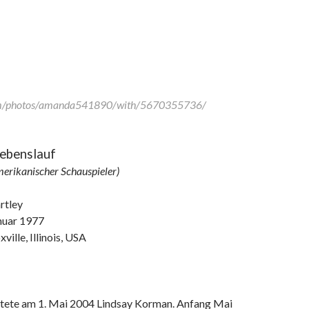
om/photos/amanda541890/with/5670355736/
Lebenslauf
merikanischer Schauspieler)
rtley
nuar 1977
ille, Illinois, USA
atete am 1. Mai 2004 Lindsay Korman. Anfang Mai