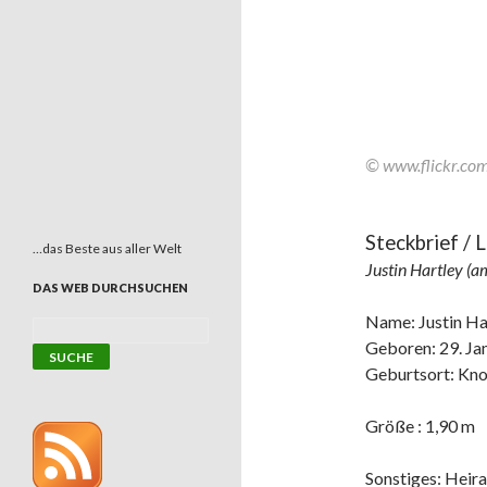
© www.flickr.c
Steckbrief / 
…das Beste aus aller Welt
Justin Hartley (a
DAS WEB DURCHSUCHEN
Name: Justin Ha
Geboren: 29. Ja
Geburtsort: Knoxv
Größe : 1,90 m
Sonstiges: Heir