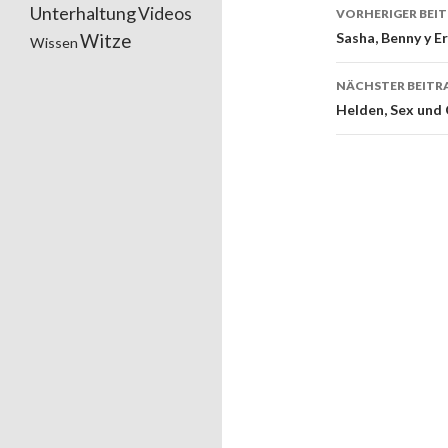
Unterhaltung
Videos
VORHERIGER BEI
Beitrags
Sasha, Benny y E
Witze
Wissen
NÄCHSTER BEITR
Helden, Sex und 