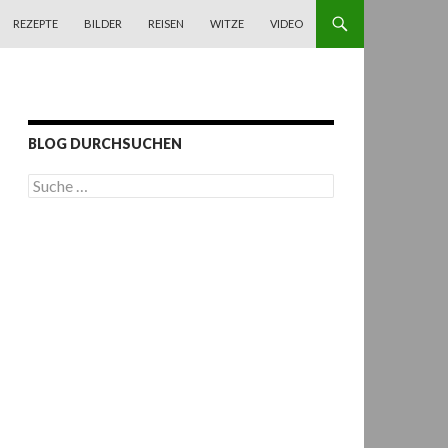
REZEPTE
BILDER
REISEN
WITZE
VIDEO
BLOG DURCHSUCHEN
S
u
c
h
e
n
a
c
h
: