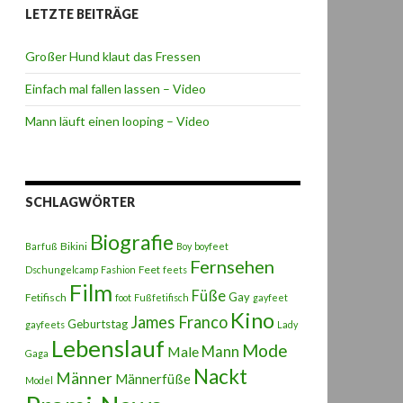
LETZTE BEITRÄGE
Großer Hund klaut das Fressen
Einfach mal fallen lassen – Video
Mann läuft einen looping – Video
SCHLAGWÖRTER
Biografie
Bikini
Barfuß
Boy
boyfeet
Fernsehen
Feet
Dschungelcamp
Fashion
feets
Film
Füße
Gay
Fetifisch
foot
Fußfetifisch
gayfeet
Kino
James Franco
Geburtstag
gayfeets
Lady
Lebenslauf
Mode
Male
Mann
Gaga
Nackt
Männer
Männerfüße
Model