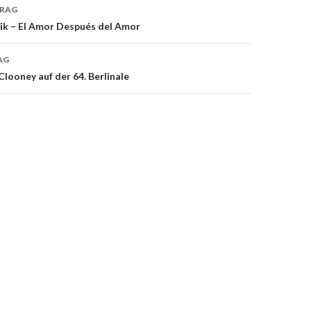
TRAG
navigation
rik – El Amor Después del Amor
AG
Clooney auf der 64. Berlinale