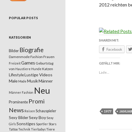
2012 reichten be
POPULAR POSTS
KATEGORIEN
SHAREN MIT:
Biografie
Facebook
Bilder
Damenmode
Fashion
Frauen
Games
Geburtstag
Freizeit
GEFÄLLT MIR:
von
Katzen
Haustiere
Hunde
Lade...
Lifestyle
Lustige Videos
Male
Musik
Männer
Mode
Neu
Männer Fashion
Promi
Prominente
News
Schauspieler
Reisen
1977
JANUA
Sexy Boy
Sexy Bilder
Sexy
Sonstiges
Stars
Girls
Sportler
Tiere
Tattoo
Technik
Tierbabys