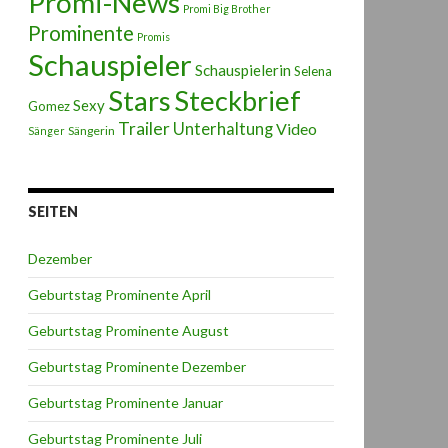
Promi-News
Promi Big Brother
Prominente
Promis
Schauspieler
Schauspielerin
Selena
Stars
Steckbrief
Sexy
Gomez
Trailer
Unterhaltung
Video
Sängerin
Sänger
SEITEN
Dezember
Geburtstag Prominente April
Geburtstag Prominente August
Geburtstag Prominente Dezember
Geburtstag Prominente Januar
Geburtstag Prominente Juli