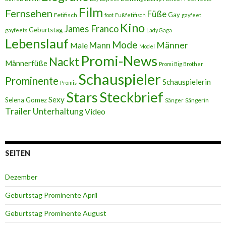
Film
Fernsehen
Füße
Gay
Fetifisch
foot
Fußfetifisch
gayfeet
Kino
James Franco
Geburtstag
gayfeets
Lady Gaga
Lebenslauf
Mode
Männer
Male
Mann
Model
Promi-News
Nackt
Männerfüße
Promi Big Brother
Schauspieler
Prominente
Schauspielerin
Promis
Stars
Steckbrief
Sexy
Selena Gomez
Sängerin
Sänger
Trailer
Unterhaltung
Video
SEITEN
Dezember
Geburtstag Prominente April
Geburtstag Prominente August