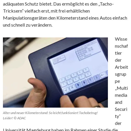
adäquaten Schutz bietet. Das ermöglicht es den „Tacho-
Tricksern“ vielfach erst, mit frei erhältlichen
Manipulationsgeräten den Kilometerstand eines Autos einfach
und schnell zu verändern.
Wisse
nschaf
tler
der
Arbeit
sgrup
pe
„Multi
media
and
Securi
Alter und neuer Kilometerstand: So leicht funktioniert Tachobetrug!
ty“
Leider! © ADAC
der
Universität Magdeburg haben im Rahmen einer Studie die