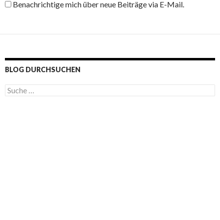
Benachrichtige mich über neue Beiträge via E-Mail.
BLOG DURCHSUCHEN
S
u
c
h
e
n
a
c
h
: