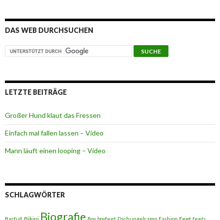
DAS WEB DURCHSUCHEN
LETZTE BEITRÄGE
Großer Hund klaut das Fressen
Einfach mal fallen lassen – Video
Mann läuft einen looping – Video
SCHLAGWÖRTER
Biografie
Bikini
Feet
Barfuß
Boy
boyfeet
Dschungelcamp
Fashion
feets