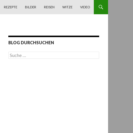
REZEPTE
BILDER
REISEN
WITZE
VIDEO
BLOG DURCHSUCHEN
S
u
c
h
e
n
a
c
h
: