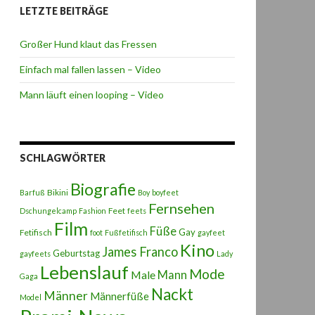
LETZTE BEITRÄGE
Großer Hund klaut das Fressen
Einfach mal fallen lassen – Video
Mann läuft einen looping – Video
SCHLAGWÖRTER
Biografie
Bikini
Barfuß
Boy
boyfeet
Fernsehen
Feet
Dschungelcamp
Fashion
feets
Film
Füße
Gay
Fetifisch
foot
Fußfetifisch
gayfeet
Kino
James Franco
Geburtstag
gayfeets
Lady
Lebenslauf
Mode
Male
Mann
Gaga
Nackt
Männer
Männerfüße
Model