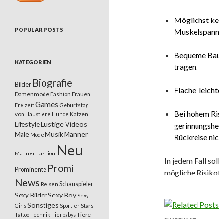
Möglichst ke
POPULAR POSTS
Muskelspannu
Bequeme Bau
KATEGORIEN
tragen.
Biografie
Bilder
Flache, leich
Damenmode
Fashion
Frauen
Games
Geburtstag
Freizeit
Bei hohem Ri
von
Katzen
Haustiere
Hunde
Lifestyle
Lustige Videos
gerinnungshe
Male
Musik
Männer
Mode
Rückreise nic
Neu
Männer Fashion
In jedem Fall so
Promi
Prominente
mögliche Risiko
News
Schauspieler
Reisen
Sexy Boy
Sexy Bilder
Sexy
Sonstiges
Stars
Girls
Sportler
Tiere
Tattoo
Technik
Tierbabys