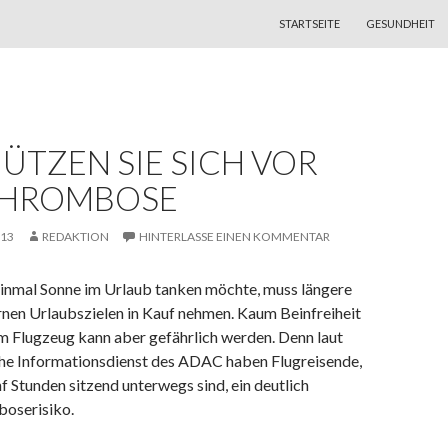
ZUM INHALT SPRINGEN
STARTSEITE
GESUNDHEIT
ÜTZEN SIE SICH VOR
THROMBOSE
013
REDAKTION
HINTERLASSE EINEN KOMMENTAR
einmal Sonne im Urlaub tanken möchte, muss längere
rnen Urlaubszielen in Kauf nehmen. Kaum Beinfreiheit
 Flugzeug kann aber gefährlich werden. Denn laut
he Informationsdienst des ADAC haben Flugreisende,
nf Stunden sitzend unterwegs sind, ein deutlich
oserisiko.