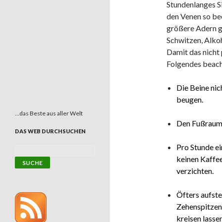
Stundenlanges S
den Venen so bee
größere Adern g
Schwitzen, Alkoh
Damit das nicht 
Folgendes beach
Die Beine nic
beugen.
…das Beste aus aller Welt
Den Fußraum 
DAS WEB DURCHSUCHEN
Pro Stunde ei
keinen Kaffee
verzichten.
Öfters aufste
Zehenspitzen 
kreisen lasse