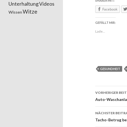
SHAREN MIT:
Unterhaltung
Videos
Facebook
Witze
Wissen
GEFÄLLT MIR:
Lade...
GESUNDHEIT
VORHERIGER BEI
Beitrags
Auto-Waschanlag
NÄCHSTER BEITR
Tacho-Betrug bei