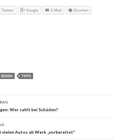
Twitter
Google
E-Mail
Drucken
REISEN
TIPPS
TRAG
navigation
en: Wer zahlt bei Schäden?
AG
 vielen Autos ab Werk „vorbereitet“