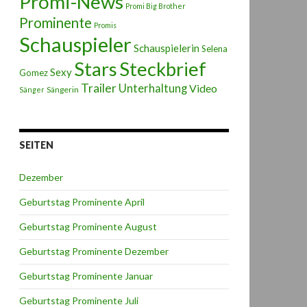
Promi-News
Promi Big Brother
Prominente
Promis
Schauspieler
Schauspielerin
Selena
Stars
Steckbrief
Sexy
Gomez
Trailer
Unterhaltung
Video
Sängerin
Sänger
SEITEN
Dezember
Geburtstag Prominente April
Geburtstag Prominente August
Geburtstag Prominente Dezember
Geburtstag Prominente Januar
Geburtstag Prominente Juli