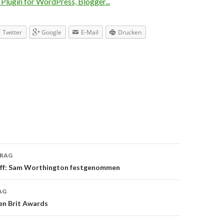
Twitter
Google
E-Mail
Drucken
TRAG
navigation
iff: Sam Worthington festgenommen
AG
den Brit Awards