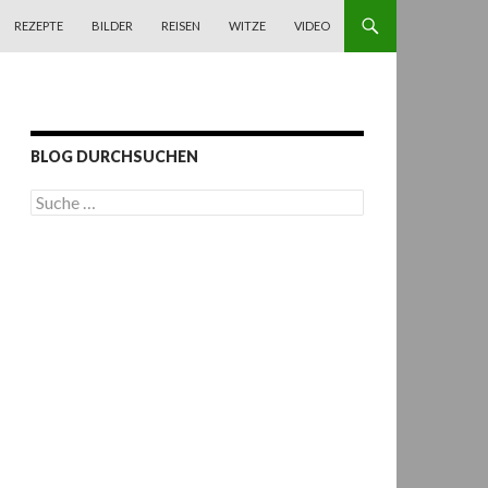
REZEPTE
BILDER
REISEN
WITZE
VIDEO
BLOG DURCHSUCHEN
S
u
c
h
e
n
a
c
h
: