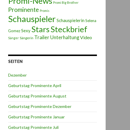
Promi-News
Promi Big Brother
Prominente
Promis
Schauspieler
Schauspielerin
Selena
Stars
Steckbrief
Sexy
Gomez
Trailer
Unterhaltung
Video
Sängerin
Sänger
SEITEN
Dezember
Geburtstag Prominente April
Geburtstag Prominente August
Geburtstag Prominente Dezember
Geburtstag Prominente Januar
Geburtstag Prominente Juli