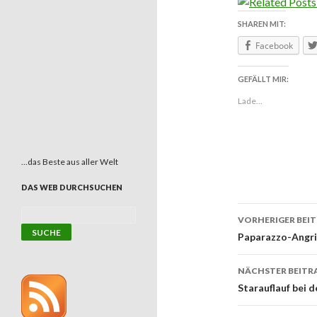
SHAREN MIT:
Facebook
GEFÄLLT MIR:
Lade...
…das Beste aus aller Welt
DAS WEB DURCHSUCHEN
VORHERIGER BEI
Beitrags
Paparazzo-Angr
NÄCHSTER BEITR
Starauflauf bei 