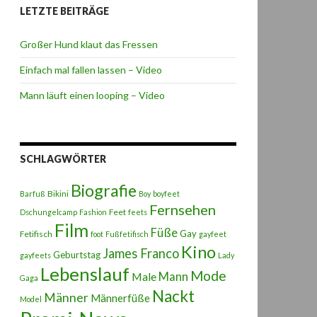
LETZTE BEITRÄGE
Großer Hund klaut das Fressen
Einfach mal fallen lassen – Video
Mann läuft einen looping – Video
SCHLAGWÖRTER
Biografie
Bikini
Barfuß
Boy
boyfeet
Fernsehen
Feet
Dschungelcamp
Fashion
feets
Film
Füße
Gay
Fetifisch
foot
Fußfetifisch
gayfeet
Kino
James Franco
Geburtstag
gayfeets
Lady
Lebenslauf
Mode
Male
Mann
Gaga
Nackt
Männer
Männerfüße
Model