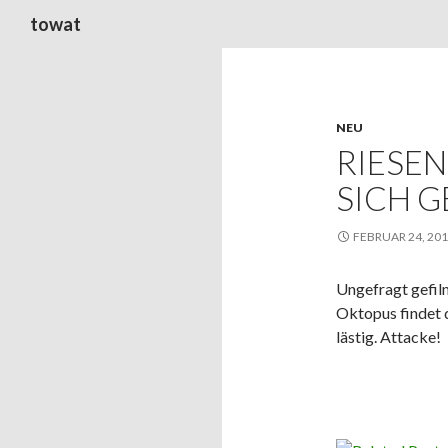
Suchen
towat
NEU
RIESE
SICH 
FEBRUAR 24, 20
Ungefragt gefilm
Oktopus findet 
lästig. Attacke!