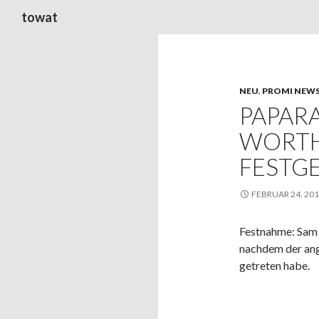
Suchen
towat
NEU
,
PROMI NEW
PAPAR
WORT
FESTG
FEBRUAR 24, 20
Festnahme: Sam 
nachdem der ang
getreten habe.