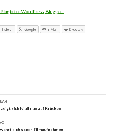
Twitter
Google
E-Mail
Drucken
TRAG
navigation
zeigt sich Niall nun auf Krücken
AG
wehrt sich gegen Filmaufnahmen