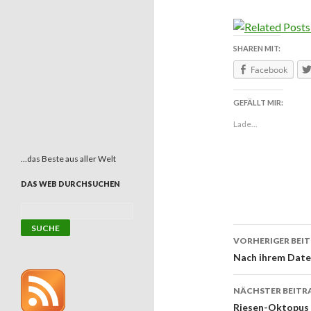
SHAREN MIT:
Facebook
GEFÄLLT MIR:
Lade...
…das Beste aus aller Welt
DAS WEB DURCHSUCHEN
VORHERIGER BEI
Beitrags
Nach ihrem Date 
NÄCHSTER BEITR
Riesen-Oktopus 