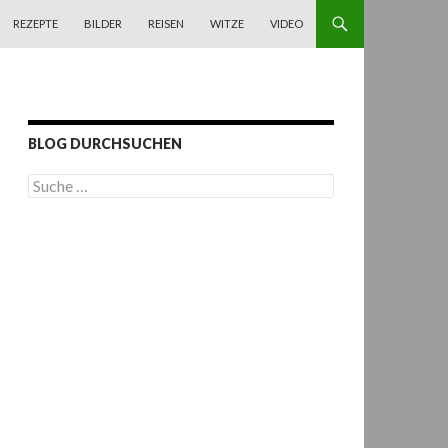
REZEPTE
BILDER
REISEN
WITZE
VIDEO
BLOG DURCHSUCHEN
S
u
c
h
e
n
a
c
h
: