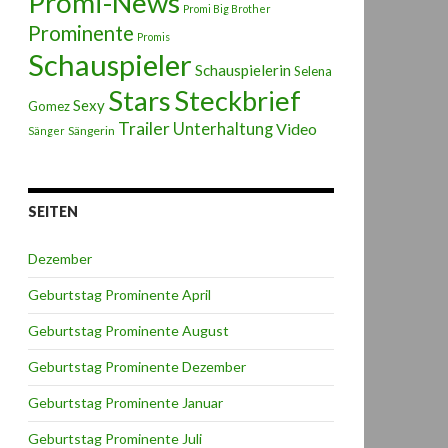
Promi-News
Promi Big Brother
Prominente
Promis
Schauspieler
Schauspielerin
Selena
Stars
Steckbrief
Sexy
Gomez
Trailer
Unterhaltung
Video
Sängerin
Sänger
SEITEN
Dezember
Geburtstag Prominente April
Geburtstag Prominente August
Geburtstag Prominente Dezember
Geburtstag Prominente Januar
Geburtstag Prominente Juli