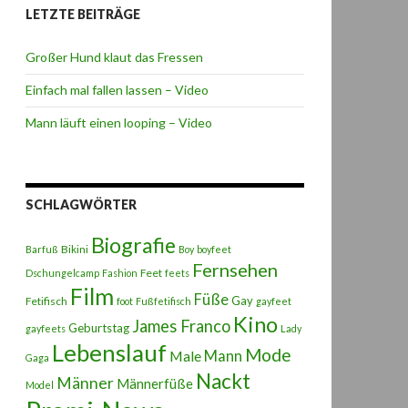
LETZTE BEITRÄGE
Großer Hund klaut das Fressen
Einfach mal fallen lassen – Video
Mann läuft einen looping – Video
SCHLAGWÖRTER
Biografie
Bikini
Barfuß
Boy
boyfeet
Fernsehen
Feet
Dschungelcamp
Fashion
feets
Film
Füße
Gay
Fetifisch
foot
Fußfetifisch
gayfeet
Kino
James Franco
Geburtstag
gayfeets
Lady
Lebenslauf
Mode
Male
Mann
Gaga
Nackt
Männer
Männerfüße
Model