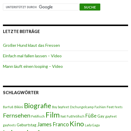
LETZTE BEITRÄGE
Großer Hund klaut das Fressen
Einfach mal fallen lassen – Video
Mann läuft einen looping – Video
SCHLAGWÖRTER
Biografie
Bikini
Feet
Barfuß
Boy
boyfeet
Dschungelcamp
Fashion
feets
Film
Fernsehen
Füße
Gay
Fetifisch
foot
Fußfetifisch
gayfeet
Kino
James Franco
Geburtstag
gayfeets
Lady Gaga