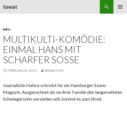
Suchen
towat
ZUM
PRIMÄR
INHALT
MENÜ
SPRINGEN
NEU
MULTIKULTI-KOMÖDIE:
EINMAL HANS MIT
SCHARFER SOSSE
FEBRUAR 28, 2014
REDAKTION
Journalistin Hatice schreibt für ein Hamburger Szene-
Magazin. Ausgerechnet als sie ihrer Familie den langersehnten
Schwiegersohn vorstellen will, kommt es zum Streit.