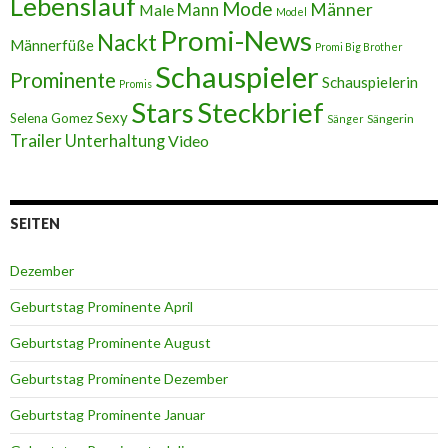
Lebenslauf
Mode
Männer
Male
Mann
Model
Promi-News
Nackt
Männerfüße
Promi Big Brother
Schauspieler
Prominente
Schauspielerin
Promis
Stars
Steckbrief
Sexy
Selena Gomez
Sängerin
Sänger
Trailer
Unterhaltung
Video
SEITEN
Dezember
Geburtstag Prominente April
Geburtstag Prominente August
Geburtstag Prominente Dezember
Geburtstag Prominente Januar