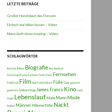
LETZTE BEITRÄGE
Großer Hund klaut das Fressen
Einfach mal fallen lassen – Video
Mann läuft einen looping – Video
SCHLAGWÖRTER
Biografie
Bikini
Barfuß
Boy
boyfeet
Fernsehen
Feet
Dschungelcamp
Fashion
feets
Film
Füße
Gay
Fetifisch
foot
Fußfetifisch
gayfeet
Kino
James Franco
Geburtstag
gayfeets
Lady
Lebenslauf
Mode
Male
Mann
Gaga
Nackt
Männer
Männerfüße
Model