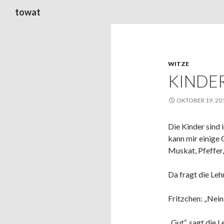
Suchen
towat
WITZE
KINDE
OKTOBER 19, 20
Die Kinder sind 
kann mir einige 
Muskat, Pfeffer,
Da fragt die Leh
Fritzchen: „Nein.
„Gut“, sagt die L