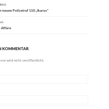
TRAG
navigation
n neuen Polizeiruf 110 „Ikarus“
AG
 Affäre
EN KOMMENTAR
sse wird nicht veröffentlicht.