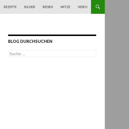
REZEPTE
BILDER
REISEN
WITZE
VIDEO
BLOG DURCHSUCHEN
S
u
c
h
e
n
a
c
h
: