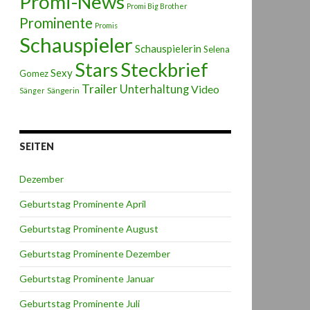
Promi-News
Promi Big Brother
Prominente
Promis
Schauspieler
Schauspielerin
Selena
Stars
Steckbrief
Sexy
Gomez
Trailer
Unterhaltung
Video
Sängerin
Sänger
SEITEN
Dezember
Geburtstag Prominente April
Geburtstag Prominente August
Geburtstag Prominente Dezember
Geburtstag Prominente Januar
Geburtstag Prominente Juli