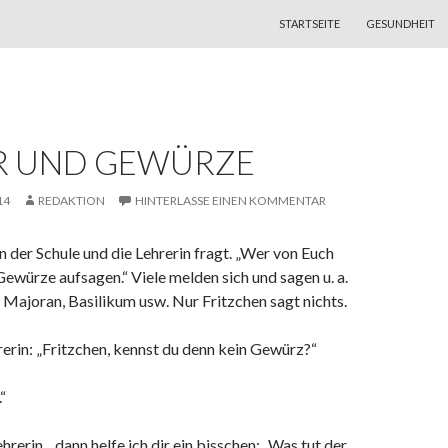
ZUM INHALT SPRINGEN
STARTSEITE
GESUNDHEIT
R UND GEWÜRZE
14
REDAKTION
HINTERLASSE EINEN KOMMENTAR
in der Schule und die Lehrerin fragt. „Wer von Euch
Gewürze aufsagen.“ Viele melden sich und sagen u. a.
 Majoran, Basilikum usw. Nur Fritzchen sagt nichts.
rerin: „Fritzchen, kennst du denn kein Gewürz?“
“
ehrerin, „dann helfe ich dir ein bisschen: „Was tut der