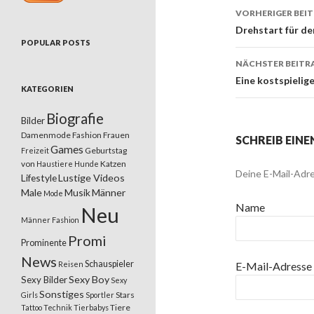
VORHERIGER BEI
Beitrags
Drehstart für de
POPULAR POSTS
NÄCHSTER BEITR
Eine kostspielige
KATEGORIEN
Biografie
Bilder
Damenmode
Fashion
Frauen
SCHREIB EIN
Games
Geburtstag
Freizeit
von
Katzen
Haustiere
Hunde
Deine E-Mail-Adre
Lifestyle
Lustige Videos
Male
Musik
Männer
Mode
Name
Neu
Männer Fashion
Promi
Prominente
News
Schauspieler
Reisen
E-Mail-Adresse
Sexy Boy
Sexy Bilder
Sexy
Sonstiges
Stars
Girls
Sportler
Tiere
Tattoo
Technik
Tierbabys