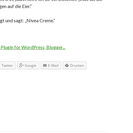
n auf die Eier.“
gt und sagt: „Nivea Creme.“
Twitter
Google
E-Mail
Drucken