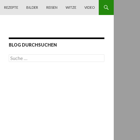
REZEPTE
BILDER
REISEN
WITZE
VIDEO
BLOG DURCHSUCHEN
S
u
c
h
e
n
a
c
h
: