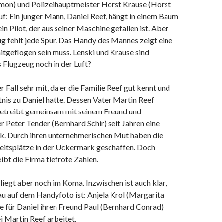
imon) und Polizeihauptmeister Horst Krause (Horst
uf: Ein junger Mann, Daniel Reef, hängt in einem Baum
ein Pilot, der aus seiner Maschine gefallen ist. Aber
g fehlt jede Spur. Das Handy des Mannes zeigt eine
mitgeflogen sein muss. Lenski und Krause sind
s Flugzeug noch in der Luft?
 Fall sehr mit, da er die Familie Reef gut kennt und
tnis zu Daniel hatte. Dessen Vater Martin Reef
 betreibt gemeinsam mit seinem Freund und
 Peter Tender (Bernhard Schir) seit Jahren eine
k. Durch ihren unternehmerischen Mut haben die
beitsplätze in der Uckermark geschaffen. Doch
ibt die Firma tiefrote Zahlen.
 liegt aber noch im Koma. Inzwischen ist auch klar,
au auf dem Handyfoto ist: Anjela Krol (Margarita
te für Daniel ihren Freund Paul (Bernhard Conrad)
ei Martin Reef arbeitet.