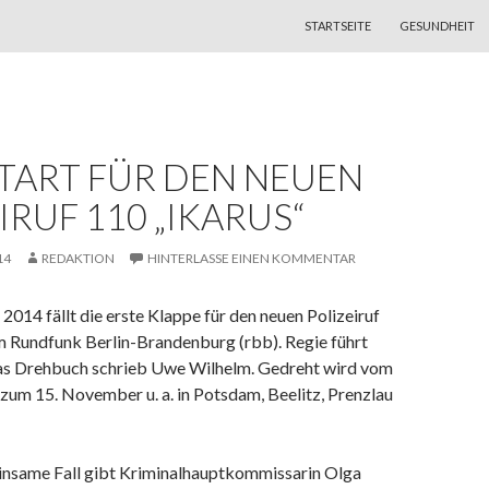
ZUM INHALT SPRINGEN
STARTSEITE
GESUNDHEIT
TART FÜR DEN NEUEN
IRUF 110 „IKARUS“
14
REDAKTION
HINTERLASSE EINEN KOMMENTAR
014 fällt die erste Klappe für den neuen Polizeiruf
m Rundfunk Berlin-Brandenburg (rbb). Regie führt
as Drehbuch schrieb Uwe Wilhelm. Gedreht wird vom
zum 15. November u. a. in Potsdam, Beelitz, Prenzlau
insame Fall gibt Kriminalhauptkommissarin Olga