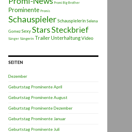
Promi-News
Promi Big Brother
Prominente
Promis
Schauspieler
Schauspielerin
Selena
Stars
Steckbrief
Sexy
Gomez
Trailer
Unterhaltung
Video
Sängerin
Sänger
SEITEN
Dezember
Geburtstag Prominente April
Geburtstag Prominente August
Geburtstag Prominente Dezember
Geburtstag Prominente Januar
Geburtstag Prominente Juli