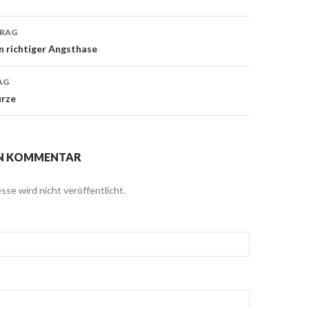
TRAG
navigation
in richtiger Angsthase
AG
ürze
EN KOMMENTAR
sse wird nicht veröffentlicht.