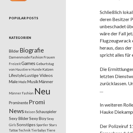
Schließlich lokal
POPULAR POSTS
deren Besitzer P
unbeschadet übe
wäre der Fall je
KATEGORIEN
Flugzeugwrack ei
heraus, dass der
Biografie
Bilder
spricht alles fü
Damenmode
Fashion
Frauen
Games
Geburtstag
Freizeit
Die Ermittlungen
von
Katzen
Haustiere
Hunde
Lifestyle
Lustige Videos
letzten Dienstwo
Male
Musik
Männer
Mode
zurücklassen. Un
Neu
…
Männer Fashion
Promi
Prominente
In weiteren Roll
News
Hauke Diekamp, 
Schauspieler
Reisen
Sexy Boy
Sexy Bilder
Sexy
Sonstiges
Stars
Girls
Sportler
Der Polizeiruf 1
Tiere
Tattoo
Technik
Tierbabys