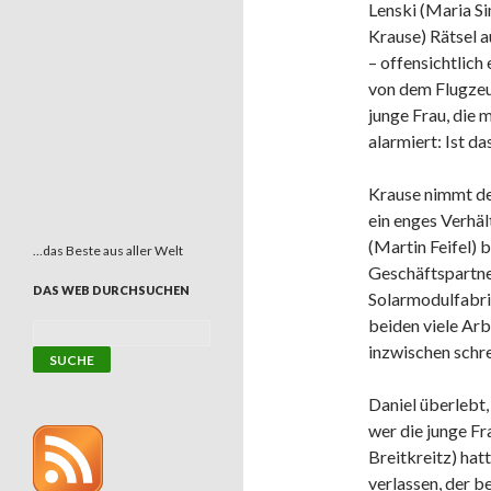
Lenski (Maria S
Krause) Rätsel a
– offensichtlich 
von dem Flugzeu
junge Frau, die 
alarmiert: Ist da
Krause nimmt der
ein enges Verhäl
(Martin Feifel)
…das Beste aus aller Welt
Geschäftspartner
DAS WEB DURCHSUCHEN
Solarmodulfabri
beiden viele Ar
inzwischen schre
Daniel überlebt,
wer die junge Fr
Breitkreitz) hat
verlassen, der b