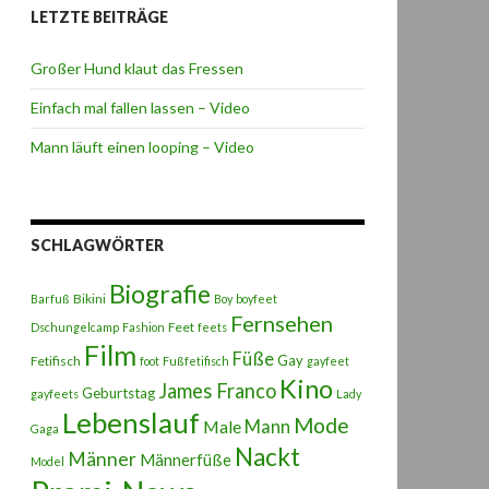
LETZTE BEITRÄGE
Großer Hund klaut das Fressen
Einfach mal fallen lassen – Video
Mann läuft einen looping – Video
SCHLAGWÖRTER
Biografie
Bikini
Barfuß
Boy
boyfeet
Fernsehen
Feet
Dschungelcamp
Fashion
feets
Film
Füße
Gay
Fetifisch
foot
Fußfetifisch
gayfeet
Kino
James Franco
Geburtstag
gayfeets
Lady
Lebenslauf
Mode
Male
Mann
Gaga
Nackt
Männer
Männerfüße
Model