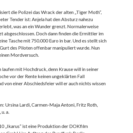
isiert die Polizei das Wrack der alten „Tiger Moth“,
eter Tender ist: Anjela hat den Absturz nahezu
rlebt, was an ein Wunder grenzt. Normalerweise
tzt abgeschlossen. Doch dann finden die Ermittler im
ne Tasche mit 750.000 Euro in bar. Und es stellt sich
 Gurt des Piloten offenbar manipuliert wurde. Nun
r einen Mordversuch.
 laufen mit Hochdruck, denn Krause will in seiner
che vor der Rente keinen ungeklärten Fall
d von einer Abschiedsfeier will er auch nichts wissen
en: Ursina Lardi, Carmen-Maja Antoni, Fritz Roth,
u. a.
10 „Ikarus“ ist eine Produktion der DOKfilm