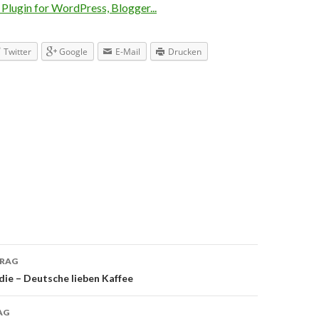
Twitter
Google
E-Mail
Drucken
TRAG
navigation
ie – Deutsche lieben Kaffee
AG