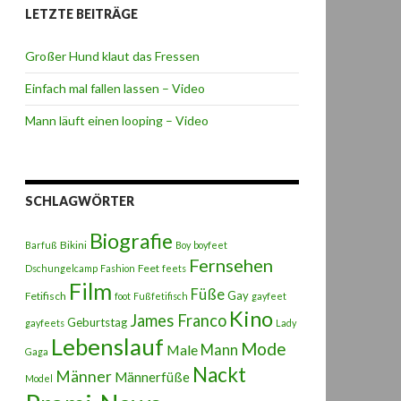
LETZTE BEITRÄGE
Großer Hund klaut das Fressen
Einfach mal fallen lassen – Video
Mann läuft einen looping – Video
SCHLAGWÖRTER
Biografie
Bikini
Barfuß
Boy
boyfeet
Fernsehen
Feet
Dschungelcamp
Fashion
feets
Film
Füße
Gay
Fetifisch
foot
Fußfetifisch
gayfeet
Kino
James Franco
Geburtstag
gayfeets
Lady
Lebenslauf
Mode
Male
Mann
Gaga
Nackt
Männer
Männerfüße
Model