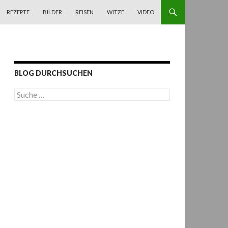
REZEPTE
BILDER
REISEN
WITZE
VIDEO
BLOG DURCHSUCHEN
S
u
c
h
e
n
a
c
h
: