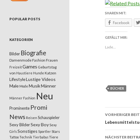
SHAREN MIT:
POPULAR POSTS
Facebook
GEFÄLLT MIR:
KATEGORIEN
Lade...
Biografie
Bilder
Damenmode
Fashion
Frauen
Games
Geburtstag
Freizeit
von
Katzen
Haustiere
Hunde
Lifestyle
Lustige Videos
Male
Musik
Männer
Mode
BÜCHER
Neu
Männer Fashion
Promi
Prominente
VORHERIGER BEI
News
Schauspieler
Reisen
Beitrags
Lebensmittelstud
Sexy Boy
Sexy Bilder
Sexy
Sonstiges
Stars
Girls
Sportler
Tiere
NÄCHSTER BEITR
Tattoo
Technik
Tierbabys