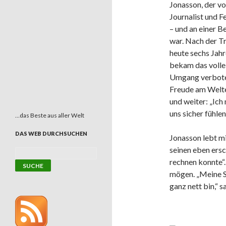
Jonasson, der v
Journalist und F
– und an einer Be
war. Nach der Tr
heute sechs Jahr
bekam das volle
Umgang verboten
Freude am Welte
und weiter: „Ich
uns sicher fühle
…das Beste aus aller Welt
DAS WEB DURCHSUCHEN
Jonasson lebt mi
seinen eben ers
rechnen konnte“. 
mögen. „Meine S
ganz nett bin,“ s