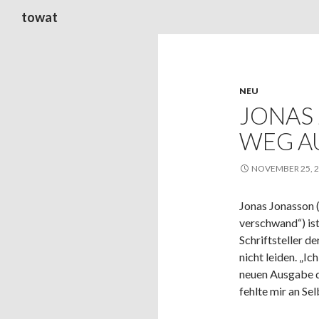
Suchen
towat
NEU
JONAS
WEG A
NOVEMBER 25, 
Jonas Jonasson (
verschwand“) ist
Schriftsteller d
nicht leiden. „I
neuen Ausgabe 
fehlte mir an Se