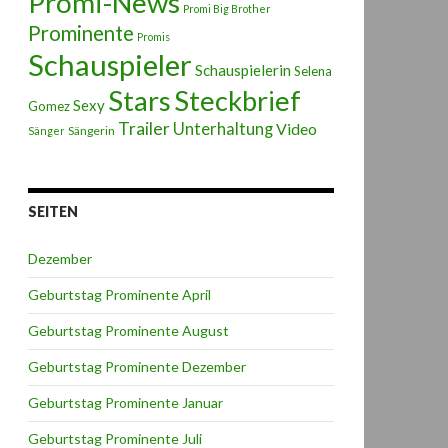
Promi-News
Promi Big Brother
Prominente
Promis
Schauspieler
Schauspielerin
Selena
Stars
Steckbrief
Sexy
Gomez
Trailer
Unterhaltung
Video
Sängerin
Sänger
SEITEN
Dezember
Geburtstag Prominente April
Geburtstag Prominente August
Geburtstag Prominente Dezember
Geburtstag Prominente Januar
Geburtstag Prominente Juli