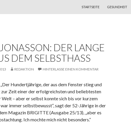
ZUM INHALT SPRINGEN
STARTSEITE
GESUNDHEIT
 JONASSON: DER LANGE
US DEM SELBSTHASS
2013
REDAKTION
HINTERLASSE EINEN KOMMENTAR
„Der Hundertjährige, der aus dem Fenster stieg und
 zur Zeit einer der erfolgreichsten und beliebtesten
er Welt – aber er selbst konnte sich bis vor kurzem
ch war immer selbstbewusst“, sagt der 52-Jährige in der
dem Magazin BRIGITTE (Ausgabe 25/13), „aber es
lbstachtung. Ich mochte mich nicht besonders.“