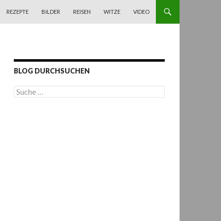
REZEPTE
BILDER
REISEN
WITZE
VIDEO
BLOG DURCHSUCHEN
S
u
c
h
e
n
a
c
h
: