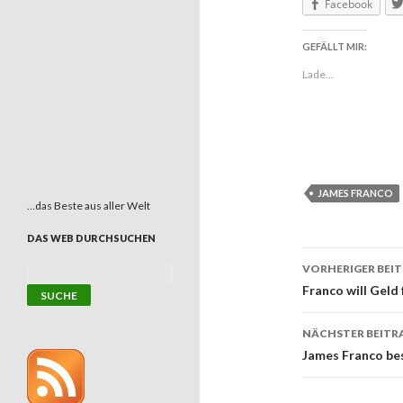
Facebook
GEFÄLLT MIR:
Lade...
JAMES FRANCO
…das Beste aus aller Welt
DAS WEB DURCHSUCHEN
VORHERIGER BEI
Beitrags
Franco will Geld
NÄCHSTER BEITR
James Franco be