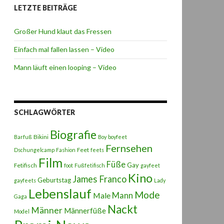
LETZTE BEITRÄGE
Großer Hund klaut das Fressen
Einfach mal fallen lassen – Video
Mann läuft einen looping – Video
SCHLAGWÖRTER
Biografie
Bikini
Barfuß
Boy
boyfeet
Fernsehen
Feet
Dschungelcamp
Fashion
feets
Film
Füße
Gay
Fetifisch
foot
Fußfetifisch
gayfeet
Kino
James Franco
Geburtstag
gayfeets
Lady
Lebenslauf
Mode
Male
Mann
Gaga
Nackt
Männer
Männerfüße
Model