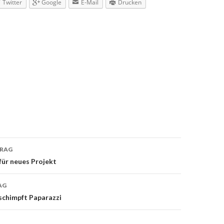
Twitter
Google
E-Mail
Drucken
TRAG
navigation
 für neues Projekt
AG
schimpft Paparazzi