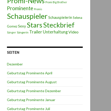
Promi-News
Promi Big Brother
Prominente
Promis
Schauspieler
Schauspielerin
Selena
Stars
Steckbrief
Sexy
Gomez
Trailer
Unterhaltung
Video
Sängerin
Sänger
SEITEN
Dezember
Geburtstag Prominente April
Geburtstag Prominente August
Geburtstag Prominente Dezember
Geburtstag Prominente Januar
Geburtstag Prominente Juli