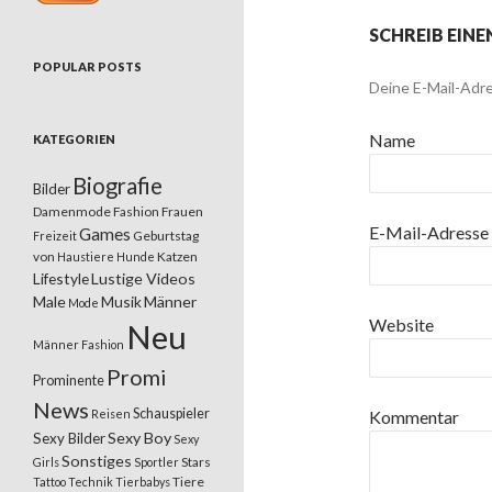
SCHREIB EIN
POPULAR POSTS
Deine E-Mail-Adre
Name
KATEGORIEN
Biografie
Bilder
Damenmode
Fashion
Frauen
E-Mail-Adresse
Games
Geburtstag
Freizeit
von
Katzen
Haustiere
Hunde
Lifestyle
Lustige Videos
Male
Musik
Männer
Mode
Website
Neu
Männer Fashion
Promi
Prominente
News
Schauspieler
Reisen
Kommentar
Sexy Boy
Sexy Bilder
Sexy
Sonstiges
Stars
Girls
Sportler
Tiere
Tattoo
Technik
Tierbabys