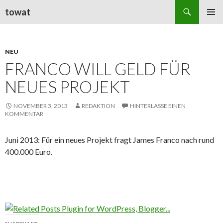
Suchen
towat
ZUM
PRIMÄR
INHALT
MENÜ
SPRINGEN
NEU
FRANCO WILL GELD FÜR
NEUES PROJEKT
NOVEMBER 3, 2013
REDAKTION
HINTERLASSE EINEN
KOMMENTAR
Juni 2013: Für ein neues Projekt fragt James Franco nach rund
400.000 Euro.