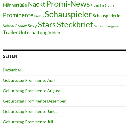
Promi-News
Nackt
Männerfüße
Promi Big Brother
Schauspieler
Prominente
Schauspielerin
Promis
Stars
Steckbrief
Sexy
Selena Gomez
Sängerin
Sänger
Trailer
Unterhaltung
Video
SEITEN
Dezember
Geburtstag Prominente April
Geburtstag Prominente August
Geburtstag Prominente Dezember
Geburtstag Prominente Januar
Geburtstag Prominente Juli