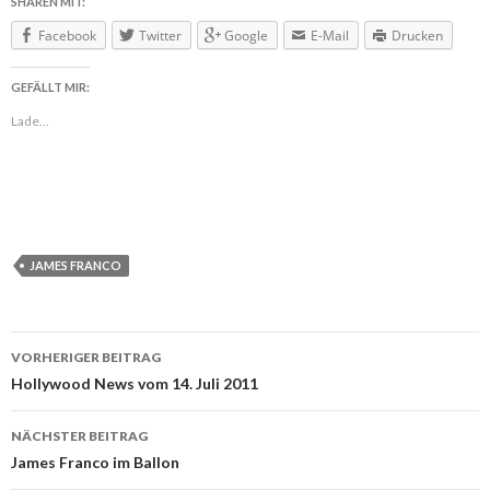
SHAREN MIT:
Facebook
Twitter
Google
E-Mail
Drucken
GEFÄLLT MIR:
Lade...
JAMES FRANCO
VORHERIGER BEITRAG
Beitragsnavigation
Hollywood News vom 14. Juli 2011
NÄCHSTER BEITRAG
James Franco im Ballon