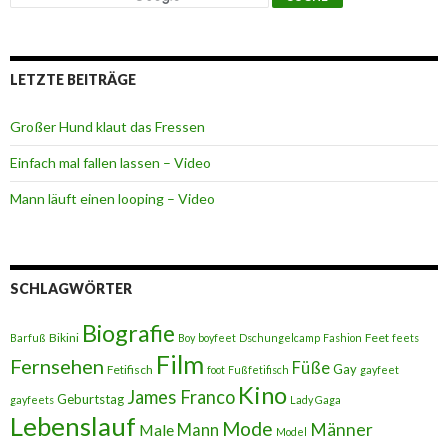
LETZTE BEITRÄGE
Großer Hund klaut das Fressen
Einfach mal fallen lassen – Video
Mann läuft einen looping – Video
SCHLAGWÖRTER
Biografie
Bikini
Feet
Barfuß
Boy
boyfeet
Dschungelcamp
Fashion
feets
Film
Fernsehen
Füße
Gay
Fetifisch
foot
Fußfetifisch
gayfeet
Kino
James Franco
Geburtstag
gayfeets
Lady Gaga
Lebenslauf
Mode
Männer
Male
Mann
Model