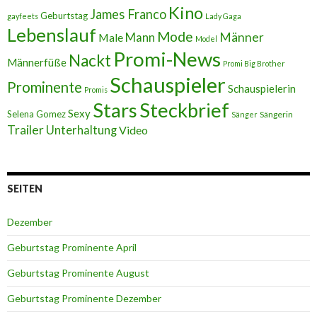
Kino
James Franco
Geburtstag
gayfeets
Lady Gaga
Lebenslauf
Mode
Männer
Male
Mann
Model
Promi-News
Nackt
Männerfüße
Promi Big Brother
Schauspieler
Prominente
Schauspielerin
Promis
Stars
Steckbrief
Sexy
Selena Gomez
Sängerin
Sänger
Trailer
Unterhaltung
Video
SEITEN
Dezember
Geburtstag Prominente April
Geburtstag Prominente August
Geburtstag Prominente Dezember