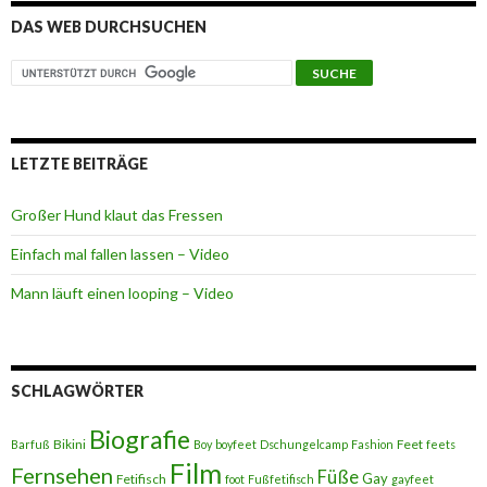
DAS WEB DURCHSUCHEN
LETZTE BEITRÄGE
Großer Hund klaut das Fressen
Einfach mal fallen lassen – Video
Mann läuft einen looping – Video
SCHLAGWÖRTER
Biografie
Bikini
Feet
Barfuß
Boy
boyfeet
Dschungelcamp
Fashion
feets
Film
Fernsehen
Füße
Gay
Fetifisch
foot
Fußfetifisch
gayfeet