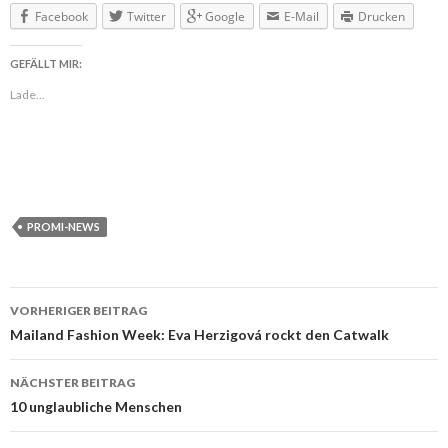
Facebook
Twitter
Google
E-Mail
Drucken
GEFÄLLT MIR:
Lade...
PROMI-NEWS
VORHERIGER BEITRAG
Beitragsnavigation
Mailand Fashion Week: Eva Herzigová rockt den Catwalk
NÄCHSTER BEITRAG
10 unglaubliche Menschen