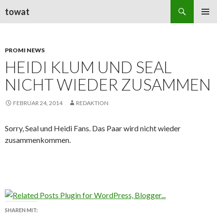
Suchen
towat
ZUM
PRIMÄR
INHALT
MENÜ
SPRINGEN
PROMI NEWS
HEIDI KLUM UND SEAL
NICHT WIEDER ZUSAMMEN
FEBRUAR 24, 2014
REDAKTION
Sorry, Seal und Heidi Fans. Das Paar wird nicht wieder
zusammenkommen.
SHAREN MIT: