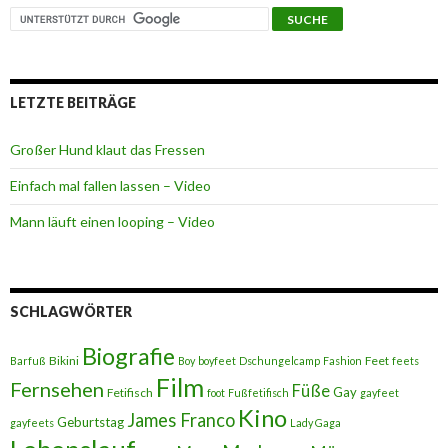
LETZTE BEITRÄGE
Großer Hund klaut das Fressen
Einfach mal fallen lassen – Video
Mann läuft einen looping – Video
SCHLAGWÖRTER
Biografie
Bikini
Feet
Barfuß
Boy
boyfeet
Dschungelcamp
Fashion
feets
Film
Fernsehen
Füße
Gay
Fetifisch
foot
Fußfetifisch
gayfeet
Kino
James Franco
Geburtstag
gayfeets
Lady Gaga