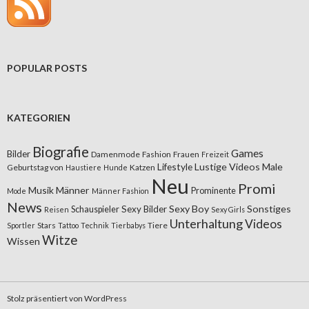
POPULAR POSTS
KATEGORIEN
Biografie
Games
Bilder
Damenmode
Fashion
Frauen
Freizeit
Lifestyle
Lustige Videos
Male
Geburtstag von
Katzen
Haustiere
Hunde
Neu
Promi
Musik
Männer
Prominente
Mode
Männer Fashion
News
Sexy Boy
Sonstiges
Sexy Bilder
Schauspieler
Reisen
Sexy Girls
Unterhaltung
Videos
Stars
Tiere
Sportler
Tattoo
Technik
Tierbabys
Witze
Wissen
Stolz präsentiert von WordPress