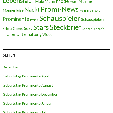
Lebenslauf
Mode
Männer
Male
Mann
Model
Promi-News
Nackt
Männerfüße
Promi Big Brother
Schauspieler
Prominente
Schauspielerin
Promis
Stars
Steckbrief
Sexy
Selena Gomez
Sängerin
Sänger
Trailer
Unterhaltung
Video
SEITEN
Dezember
Geburtstag Prominente April
Geburtstag Prominente August
Geburtstag Prominente Dezember
Geburtstag Prominente Januar
Geburtstag Prominente Juli