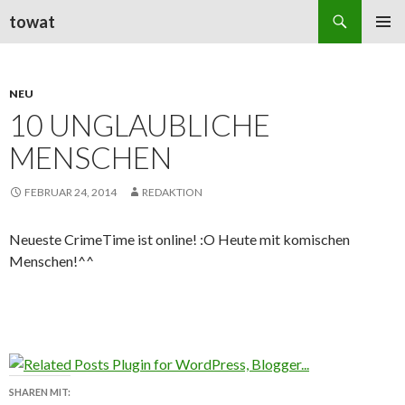
Suchen
towat
ZUM
PRIMÄR
INHALT
MENÜ
SPRINGEN
NEU
10 UNGLAUBLICHE
MENSCHEN
FEBRUAR 24, 2014
REDAKTION
Neueste CrimeTime ist online! :O Heute mit komischen
Menschen!^^
SHAREN MIT: