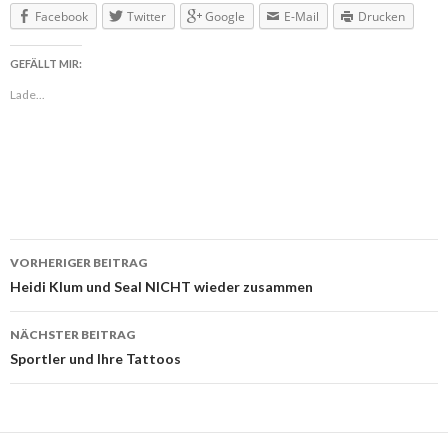
Facebook
Twitter
Google
E-Mail
Drucken
GEFÄLLT MIR:
Lade...
VORHERIGER BEITRAG
Beitragsnavigation
Heidi Klum und Seal NICHT wieder zusammen
NÄCHSTER BEITRAG
Sportler und Ihre Tattoos