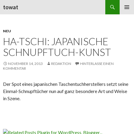
Suchen
towat
ZUM
PRIMÄR
INHALT
MENÜ
SPRINGEN
NEU
HA-TSCHI: JAPANISCHE
SCHNUPFTUCH-KUNST
NOVEMBER 14, 2013
REDAKTION
HINTERLASSE EINEN
KOMMENTAR
Der Spot eines japanischen Taschentuchherstellers setzt seine
Einmal-Schnupftücher nun auf ganz besondere Art und Weise
in Szene.