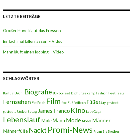
LETZTE BEITRÄGE
Großer Hund klaut das Fressen
Einfach mal fallen lassen – Video
Mann läuft einen looping – Video
SCHLAGWÖRTER
Biografie
Bikini
Feet
Barfuß
Boy
boyfeet
Dschungelcamp
Fashion
feets
Film
Fernsehen
Füße
Gay
Fetifisch
foot
Fußfetifisch
gayfeet
Kino
James Franco
Geburtstag
gayfeets
Lady Gaga
Lebenslauf
Mode
Männer
Male
Mann
Model
Promi-News
Nackt
Männerfüße
Promi Big Brother