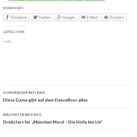
SHAREN MIT:
Facebook
Twitter
Google
E-Mail
Drucken
GEFÄLLT MIR:
Lade...
VORHERIGER BEITRAG
Beitragsnavigation
Diese Dame gibt auf dem Dancefloor alles
NÄCHSTER BEITRAG
Drehstart für „München Mord – Die Hölle bin ich“