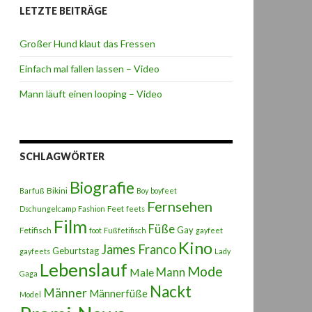
LETZTE BEITRÄGE
Großer Hund klaut das Fressen
Einfach mal fallen lassen – Video
Mann läuft einen looping – Video
SCHLAGWÖRTER
Biografie
Bikini
Barfuß
Boy
boyfeet
Fernsehen
Feet
Dschungelcamp
Fashion
feets
Film
Füße
Gay
Fetifisch
foot
Fußfetifisch
gayfeet
Kino
James Franco
Geburtstag
gayfeets
Lady
Lebenslauf
Mode
Male
Mann
Gaga
Nackt
Männer
Männerfüße
Model