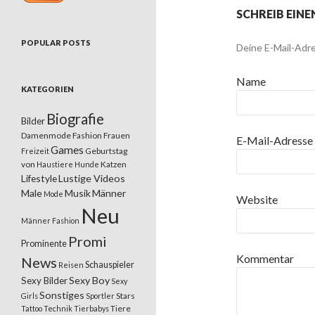
SCHREIB EIN
POPULAR POSTS
Deine E-Mail-Adre
Name
KATEGORIEN
Biografie
Bilder
Damenmode
Fashion
Frauen
E-Mail-Adresse
Games
Geburtstag
Freizeit
von
Katzen
Haustiere
Hunde
Lifestyle
Lustige Videos
Male
Musik
Männer
Mode
Website
Neu
Männer Fashion
Promi
Prominente
Kommentar
News
Schauspieler
Reisen
Sexy Boy
Sexy Bilder
Sexy
Sonstiges
Stars
Girls
Sportler
Tiere
Tattoo
Technik
Tierbabys