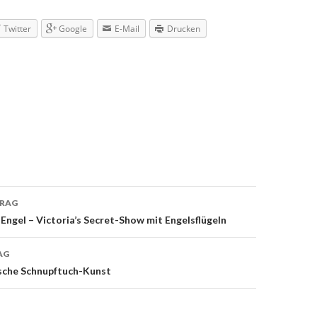
Twitter
Google
E-Mail
Drucken
TRAG
navigation
Engel – Victoria’s Secret-Show mit Engelsflügeln
AG
ische Schnupftuch-Kunst