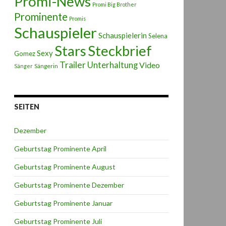
Promi-News
Promi Big Brother
Prominente
Promis
Schauspieler
Schauspielerin
Selena
Stars
Steckbrief
Sexy
Gomez
Trailer
Unterhaltung
Video
Sängerin
Sänger
SEITEN
Dezember
Geburtstag Prominente April
Geburtstag Prominente August
Geburtstag Prominente Dezember
Geburtstag Prominente Januar
Geburtstag Prominente Juli