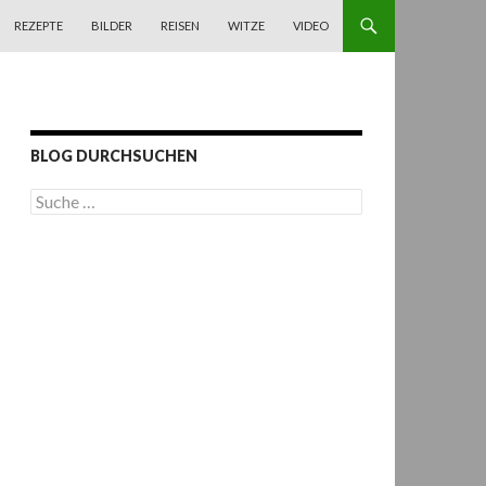
REZEPTE
BILDER
REISEN
WITZE
VIDEO
BLOG DURCHSUCHEN
S
u
c
h
e
n
a
c
h
: