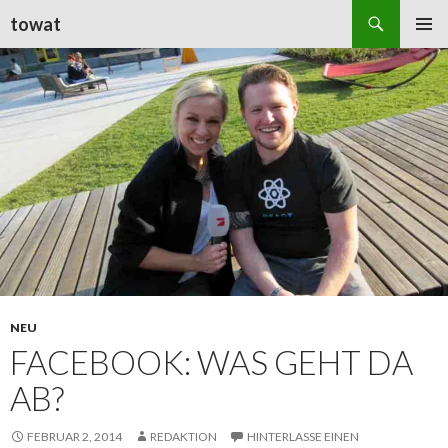
Suchen
towat
ZUM
PRIMÄR
INHALT
MENÜ
SPRINGEN
NEU
FACEBOOK: WAS GEHT DA
AB?
FEBRUAR 2, 2014
REDAKTION
HINTERLASSE EINEN