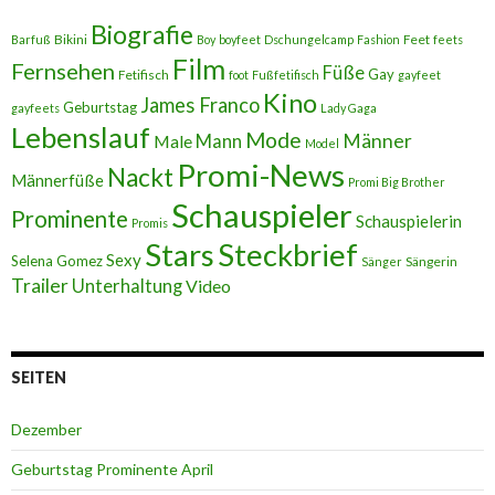
Biografie
Bikini
Feet
Barfuß
Boy
boyfeet
Dschungelcamp
Fashion
feets
Film
Fernsehen
Füße
Gay
Fetifisch
foot
Fußfetifisch
gayfeet
Kino
James Franco
Geburtstag
gayfeets
Lady Gaga
Lebenslauf
Mode
Männer
Male
Mann
Model
Promi-News
Nackt
Männerfüße
Promi Big Brother
Schauspieler
Prominente
Schauspielerin
Promis
Stars
Steckbrief
Sexy
Selena Gomez
Sängerin
Sänger
Trailer
Unterhaltung
Video
SEITEN
Dezember
Geburtstag Prominente April