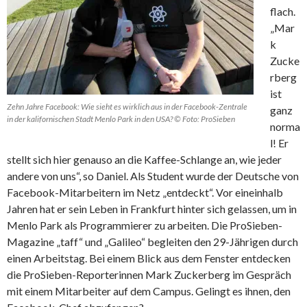
flach.
„Mar
k
Zucke
rberg
ist
Zehn Jahre Facebook: Wie sieht es wirklich aus in der Facebook-Zentrale
ganz
in der kalifornischen Stadt Menlo Park in den USA? © Foto: ProSieben
norma
l! Er
stellt sich hier genauso an die Kaffee-Schlange an, wie jeder
andere von uns“, so Daniel. Als Student wurde der Deutsche von
Facebook-Mitarbeitern im Netz „entdeckt“. Vor eineinhalb
Jahren hat er sein Leben in Frankfurt hinter sich gelassen, um in
Menlo Park als Programmierer zu arbeiten. Die ProSieben-
Magazine „taff“ und „Galileo“ begleiten den 29-Jährigen durch
einen Arbeitstag. Bei einem Blick aus dem Fenster entdecken
die ProSieben-Reporterinnen Mark Zuckerberg im Gespräch
mit einem Mitarbeiter auf dem Campus. Gelingt es ihnen, den