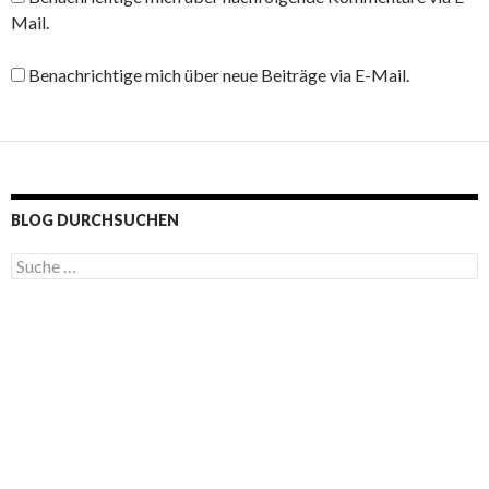
Mail.
Benachrichtige mich über neue Beiträge via E-Mail.
BLOG DURCHSUCHEN
S
u
c
h
e
n
a
c
h
: