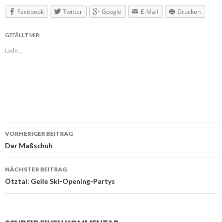
Facebook
Twitter
Google
E-Mail
Drucken
GEFÄLLT MIR:
Lade...
VORHERIGER BEITRAG
Beitragsnavigation
Der Maßschuh
NÄCHSTER BEITRAG
Ötztal: Geile Ski-Opening-Partys