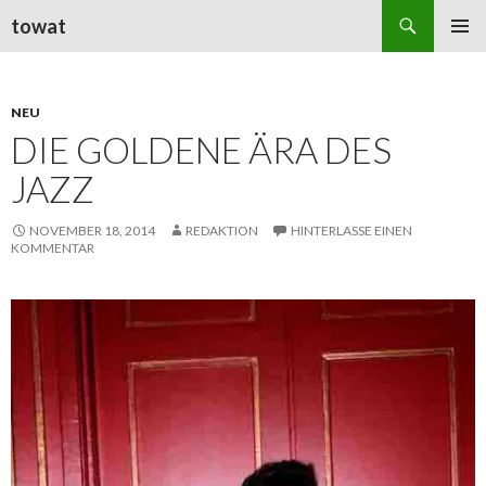
Suchen
towat
ZUM
PRIMÄR
INHALT
MENÜ
SPRINGEN
NEU
DIE GOLDENE ÄRA DES
JAZZ
NOVEMBER 18, 2014
REDAKTION
HINTERLASSE EINEN
KOMMENTAR