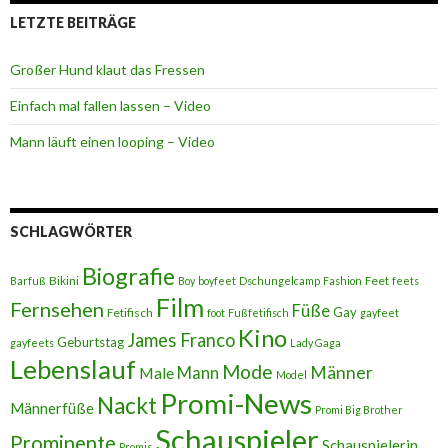
LETZTE BEITRÄGE
Großer Hund klaut das Fressen
Einfach mal fallen lassen – Video
Mann läuft einen looping – Video
SCHLAGWÖRTER
Biografie
Bikini
Feet
Barfuß
Boy
boyfeet
Dschungelcamp
Fashion
feets
Film
Fernsehen
Füße
Gay
Fetifisch
foot
Fußfetifisch
gayfeet
Kino
James Franco
Geburtstag
gayfeets
Lady Gaga
Lebenslauf
Mode
Männer
Male
Mann
Model
Promi-News
Nackt
Männerfüße
Promi Big Brother
Schauspieler
Prominente
Schauspielerin
Promis