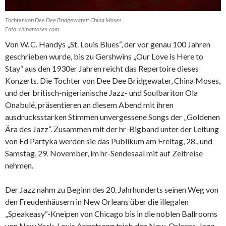
Tochter von Dee Dee Bridgewater: China Moses.
Foto: chinamoses.com
Von W. C. Handys „St. Louis Blues“, der vor genau 100 Jahren
geschrieben wurde, bis zu Gershwins „Our Love is Here to
Stay“ aus den 1930er Jahren reicht das Repertoire dieses
Konzerts. Die Tochter von Dee Dee Bridgewater, China Moses,
und der britisch-nigerianische Jazz- und Soulbariton Ola
Onabulé, präsentieren an diesem Abend mit ihren
ausdrucksstarken Stimmen unvergessene Songs der „Goldenen
Ära des Jazz“. Zusammen mit der hr-Bigband unter der Leitung
von Ed Partyka werden sie das Publikum am Freitag, 28., und
Samstag, 29. November, im hr-Sendesaal mit auf Zeitreise
nehmen.
Der Jazz nahm zu Beginn des 20. Jahrhunderts seinen Weg von
den Freudenhäusern in New Orleans über die illegalen
„Speakeasy“-Kneipen von Chicago bis in die noblen Ballrooms
von New York. Louis Armstrong trieb den New-Orleans-Jazz