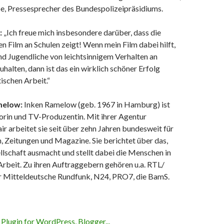
be, Pressesprecher des Bundespolizeipräsidiums.
:
„Ich freue mich insbesondere darüber, dass die
n Film an Schulen zeigt! Wenn mein Film dabei hilft,
d Jugendliche von leichtsinnigem Verhalten an
halten, dann ist das ein wirklich schöner Erfolg
tischen Arbeit.“
melow:
Inken Ramelow (geb. 1967 in Hamburg) ist
torin und TV-Produzentin. Mit ihrer Agentur
arbeitet sie seit über zehn Jahren bundesweit für
, Zeitungen und Magazine. Sie berichtet über das,
llschaft
ausmacht und stellt dabei die Menschen in
Arbeit. Zu ihren Auftraggebern gehören u.a. RTL/
r Mitteldeutsche Rundfunk,
N24
, PRO7, die BamS.