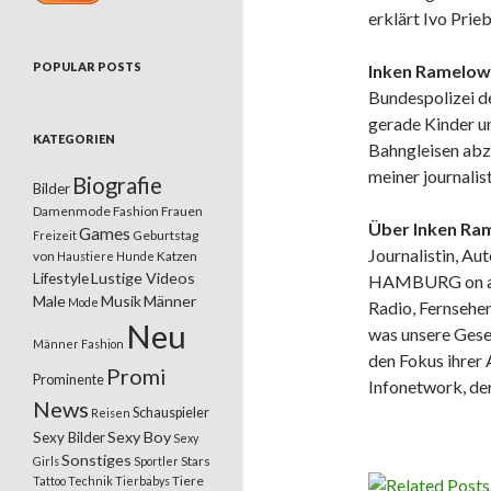
erklärt Ivo Prie
POPULAR POSTS
Inken Ramelow
Bundespolizei de
gerade Kinder un
KATEGORIEN
Bahngleisen abzu
meiner journalis
Biografie
Bilder
Damenmode
Fashion
Frauen
Über Inken Ra
Games
Geburtstag
Freizeit
Journalistin, Au
von
Katzen
Haustiere
Hunde
Lifestyle
Lustige Videos
HAMBURG on air 
Male
Musik
Männer
Mode
Radio, Fernsehen
Neu
was unsere
Gese
Männer Fashion
den Fokus ihrer 
Promi
Prominente
Infonetwork, de
News
Schauspieler
Reisen
Sexy Boy
Sexy Bilder
Sexy
Sonstiges
Stars
Girls
Sportler
Tiere
Tattoo
Technik
Tierbabys