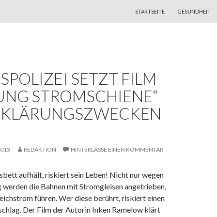
ZUM INHALT SPRINGEN
STARTSEITE
GESUNDHEIT
POLIZEI SETZT FILM
UNG STROMSCHIENE“
FKLÄRUNGSZWECKEN
2013
REDAKTION
HINTERLASSE EINEN KOMMENTAR
sbett aufhält, riskiert sein Leben! Nicht nur wegen
g werden die Bahnen mit Stromgleisen angetrieben,
eichstrom führen. Wer diese berührt, riskiert einen
schlag. Der
Film
der Autorin Inken Ramelow klärt