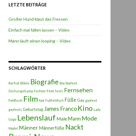
LETZTE BEITRÄGE
Großer Hund klaut das Fressen
Einfach mal fallen lassen – Video
Mann läuft einen looping – Video
SCHLAGWÖRTER
Biografie
Bikini
Barfuß
Boy
boyfeet
Fernsehen
Feet
Dschungelcamp
Fashion
feets
Film
Füße
Gay
Fetifisch
foot
Fußfetifisch
gayfeet
Kino
James Franco
Geburtstag
gayfeets
Lady
Lebenslauf
Mode
Male
Mann
Gaga
Nackt
Männer
Männerfüße
Model