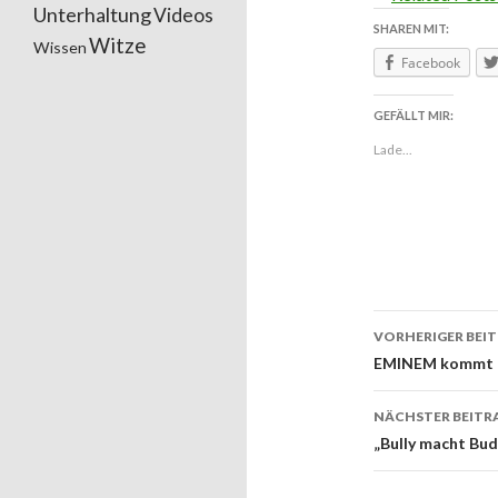
Unterhaltung
Videos
SHAREN MIT:
Witze
Wissen
Facebook
GEFÄLLT MIR:
Lade...
VORHERIGER BEI
Beitrags
EMINEM kommt n
NÄCHSTER BEITR
„Bully macht Bu