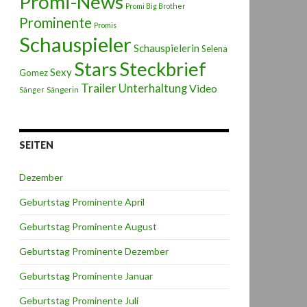
Promi-News
Promi Big Brother
Prominente
Promis
Schauspieler
Schauspielerin
Selena
Stars
Steckbrief
Sexy
Gomez
Trailer
Unterhaltung
Video
Sängerin
Sänger
SEITEN
Dezember
Geburtstag Prominente April
Geburtstag Prominente August
Geburtstag Prominente Dezember
Geburtstag Prominente Januar
Geburtstag Prominente Juli