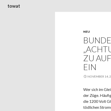
Suchen
towat
NEU
BUNDES
„ACHT
ZU AU
EIN
NOVEMBER 14, 
Wer sich im Glei
der Züge. Häufi
die 1200 Volt Gl
tödlichen Strom