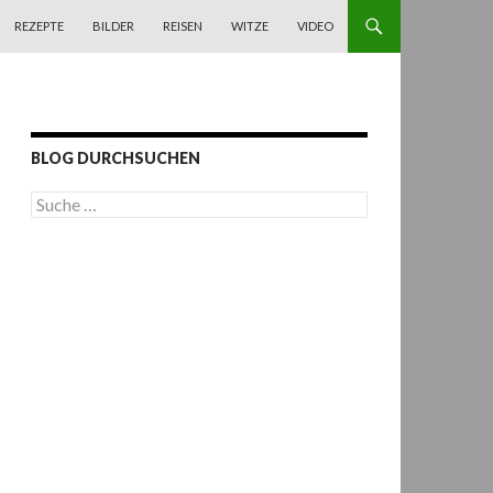
REZEPTE
BILDER
REISEN
WITZE
VIDEO
BLOG DURCHSUCHEN
S
u
c
h
e
n
a
c
h
: