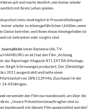
efahren auf und macht deutlich, wie immer wieder
entlich mit ihrem Leben spielen.
spolizei stets eindringlich in Pressemitteilungen
 immer wieder zu lebensgefährlichen Unfällen, wenn
e Gleise betreten, weil ihnen etwas hineingefallen ist
 weil sie betrunken oder sorglos sind.
Journalistin
Inken Ramelow (46, TV-
ma HAMBURG on air) hat den Film „Achtung
 für das Reportage-Magazin RTL EXTRA (Montags,
on: Birgit Schrowange) produziert. Der 20minütige
ärz 2011 ausgestrahlt und hatte einen
Marktanteil von 18% (3,39 Mio Zuschauer) in der
r 14-49Jährigen.
zei
verwendet den Film nun bundesweit, um über die
lären. „Unsere Präventionsbeauftragten sind zu
n bundesweit mit diesem Film ausgestattet worden“,