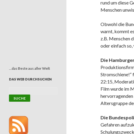
rund um diese G
Menschen unwiss
Obwohl die Bunde
warnt, kommt es
z.B. Menschen di
oder einfach so,
Die Hamburger 
Produktionsfir
…das Beste aus aller Welt
Stromschiene!“
DAS WEB DURCHSUCHEN
22:15, Moderati
Film wurde im M
hervorragenden 
Altersgruppe de
Die Bundespoli
Gefahren aufzuk
Schulungszwecke