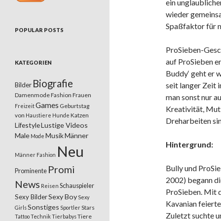
ein unglaubliche
wieder gemeinsa
Spaßfaktor für m
POPULAR POSTS
ProSieben-Gesch
auf ProSieben en
KATEGORIEN
Buddy‘ geht er 
Biografie
seit langer Zeit
Bilder
Damenmode
Fashion
Frauen
man sonst nur au
Games
Geburtstag
Freizeit
Kreativität, Mut
von
Katzen
Haustiere
Hunde
Dreharbeiten sin
Lifestyle
Lustige Videos
Male
Musik
Männer
Mode
Hintergrund:
Neu
Männer Fashion
Promi
Bully und ProSie
Prominente
2002) begann di
News
Schauspieler
Reisen
ProSieben. Mit 
Sexy Boy
Sexy Bilder
Sexy
Kavanian feiert
Sonstiges
Stars
Girls
Sportler
Zuletzt suchte u
Tiere
Tattoo
Technik
Tierbabys