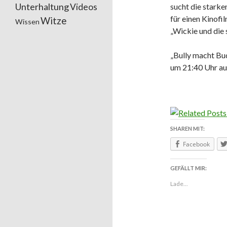
Unterhaltung
Videos
sucht die stark
für einen Kinofi
Witze
Wissen
„Wickie und die
„Bully macht Bu
um 21:40 Uhr a
SHAREN MIT:
Facebook
GEFÄLLT MIR:
Lade...