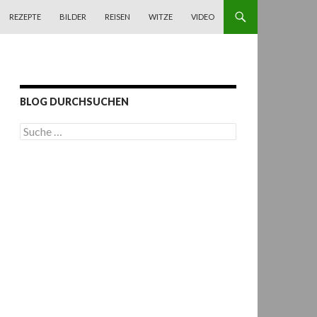
REZEPTE
BILDER
REISEN
WITZE
VIDEO
BLOG DURCHSUCHEN
S
u
c
h
e
n
a
c
h
: