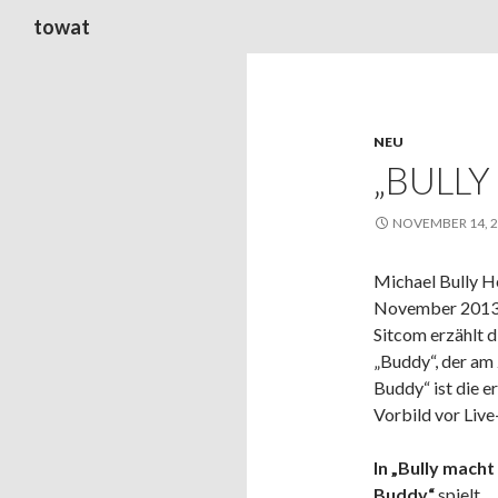
Suchen
towat
NEU
„BULL
NOVEMBER 14, 
Michael Bully H
November 2013, 
Sitcom erzählt 
„Buddy“, der am
Buddy“ ist die e
Vorbild vor Liv
In „Bully macht
Buddy“
spielt