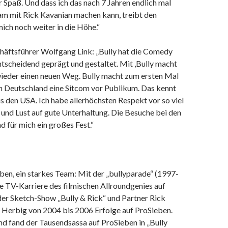
r Spaß. Und dass ich das nach 7 Jahren endlich mal
m mit Rick Kavanian machen kann, treibt den
ich noch weiter in die Höhe.“
äftsführer Wolfgang Link: „Bully hat die Comedy
tscheidend geprägt und gestaltet. Mit ‚Bully macht
wieder einen neuen Weg. Bully macht zum ersten Mal
 in Deutschland eine Sitcom vor Publikum. Das kennt
s den USA. Ich habe allerhöchsten Respekt vor so viel
 und Lust auf gute Unterhaltung. Die Besuche bei den
d für mich ein großes Fest.“
ben, ein starkes Team: Mit der „bullyparade“ (1997-
e TV-Karriere des filmischen Allroundgenies auf
der Sketch-Show „Bully & Rick“ und Partner Rick
e Herbig von 2004 bis 2006 Erfolge auf ProSieben.
nd fand der Tausendsassa auf ProSieben in „Bully