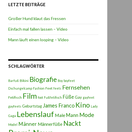
LETZTE BEITRÄGE
Großer Hund klaut das Fressen
Einfach mal fallen lassen – Video
Mann läuft einen looping – Video
SCHLAGWÖRTER
Biografie
Bikini
Barfuß
Boy
boyfeet
Fernsehen
Feet
Dschungelcamp
Fashion
feets
Film
Füße
Gay
Fetifisch
foot
Fußfetifisch
gayfeet
Kino
James Franco
Geburtstag
gayfeets
Lady
Lebenslauf
Mode
Male
Mann
Gaga
Nackt
Männer
Männerfüße
Model