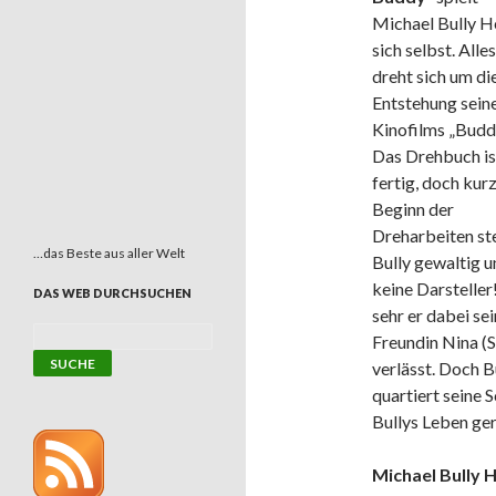
Michael Bully H
sich selbst. Alles
dreht sich um di
Entstehung sein
Kinofilms „Budd
Das Drehbuch is
fertig, doch kur
Beginn der
Dreharbeiten st
…das Beste aus aller Welt
Bully gewaltig 
keine Darsteller!
DAS WEB DURCHSUCHEN
sehr er dabei sei
Freundin Nina (
verlässt. Doch Bu
quartiert seine 
Bullys Leben ger
Michael Bully H