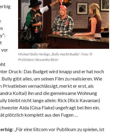
erbig
e
es
y“:
t
z vor
Michael Bully Herbigs „Bully macht Buddy“. Foto: ©
ProSieben/ Alexandra Beier
eht
unter Druck: Das Budget wird knapp und er hat noch
 Bully gibt alles, um seinen
Film
zu realisieren. Wie
n Privatleben vernachlässigt, merkt er erst, als
Sandra Koltai) ihn und die gemeinsame Wohnung
lly bleibt nicht lange allein: Rick (Rick Kavanian)
Schwester Aida (Gisa Flake) ungefragt bei ihm ein.
ät plötzlich komplett aus den Fugen …
erbig:
„Für eine Sitcom vor Publikum zu spielen, ist