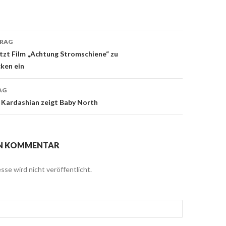
TRAG
navigation
tzt Film „Achtung Stromschiene“ zu
ken ein
AG
 Kardashian zeigt Baby North
EN KOMMENTAR
sse wird nicht veröffentlicht.