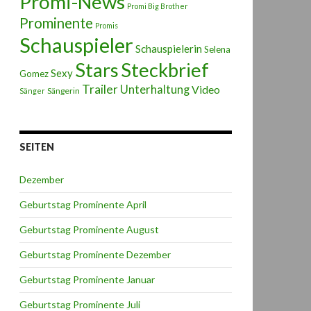
Promi-News
Promi Big Brother
Prominente
Promis
Schauspieler
Schauspielerin
Selena
Stars
Steckbrief
Sexy
Gomez
Trailer
Unterhaltung
Video
Sängerin
Sänger
SEITEN
Dezember
Geburtstag Prominente April
Geburtstag Prominente August
Geburtstag Prominente Dezember
Geburtstag Prominente Januar
Geburtstag Prominente Juli