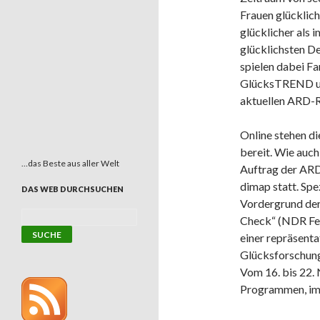
Frauen glücklic
glücklicher als 
glücklichsten De
spielen dabei
Fa
GlücksTREND und
aktuellen ARD-R
Online stehen di
bereit. Wie auc
…das Beste aus aller Welt
Auftrag der ARD
dimap statt. Spe
DAS WEB DURCHSUCHEN
Vordergrund der
Check“ (NDR Fe
einer repräsent
Glücksforschung
Vom 16. bis 22. 
Programmen, im