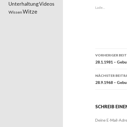
Unterhaltung
Videos
Lade...
Witze
Wissen
VORHERIGER BEI
Beitrags
28.1.1981 – Gebu
NÄCHSTER BEITR
28.9.1968 – Geb
SCHREIB EIN
Deine E-Mail-Adre