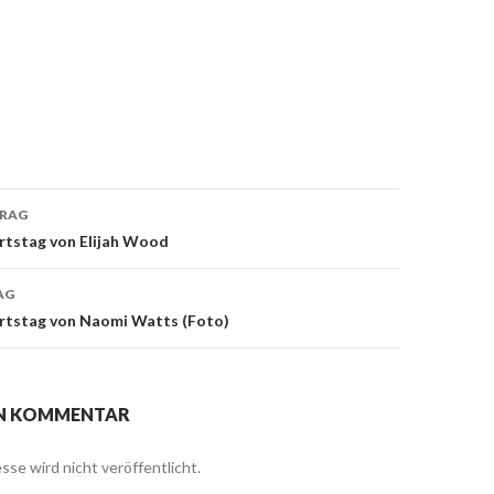
TRAG
navigation
rtstag von Elijah Wood
AG
urtstag von Naomi Watts (Foto)
EN KOMMENTAR
sse wird nicht veröffentlicht.