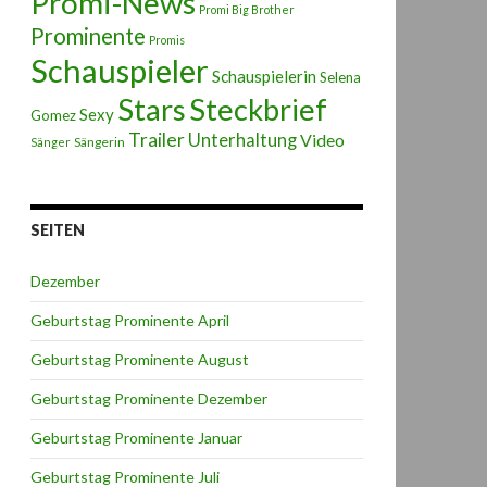
Promi-News
Promi Big Brother
Prominente
Promis
Schauspieler
Schauspielerin
Selena
Stars
Steckbrief
Sexy
Gomez
Trailer
Unterhaltung
Video
Sängerin
Sänger
SEITEN
Dezember
Geburtstag Prominente April
Geburtstag Prominente August
Geburtstag Prominente Dezember
Geburtstag Prominente Januar
Geburtstag Prominente Juli