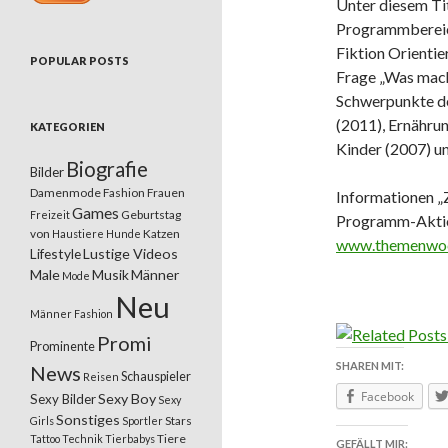
Unter diesem Ti
Programmbereich
Fiktion Orienti
POPULAR POSTS
Frage „Was macht
Schwerpunkte d
(2011), Ernähru
KATEGORIEN
Kinder (2007) u
Biografie
Bilder
Damenmode
Fashion
Frauen
Informationen „
Games
Geburtstag
Freizeit
Programm-Aktion
von
Katzen
Haustiere
Hunde
www.themenwo
Lifestyle
Lustige Videos
Male
Musik
Männer
Mode
Neu
Männer Fashion
Promi
Prominente
SHAREN MIT:
News
Schauspieler
Reisen
Facebook
Sexy Boy
Sexy Bilder
Sexy
Sonstiges
Stars
Girls
Sportler
Tiere
Tattoo
Technik
Tierbabys
GEFÄLLT MIR: