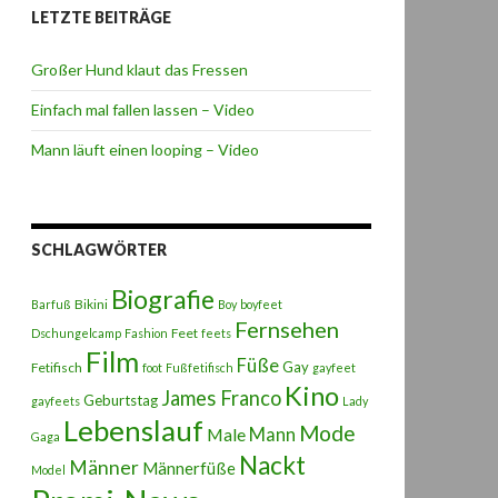
LETZTE BEITRÄGE
Großer Hund klaut das Fressen
Einfach mal fallen lassen – Video
Mann läuft einen looping – Video
SCHLAGWÖRTER
Biografie
Bikini
Barfuß
Boy
boyfeet
Fernsehen
Feet
Dschungelcamp
Fashion
feets
Film
Füße
Gay
Fetifisch
foot
Fußfetifisch
gayfeet
Kino
James Franco
Geburtstag
gayfeets
Lady
Lebenslauf
Mode
Male
Mann
Gaga
Nackt
Männer
Männerfüße
Model