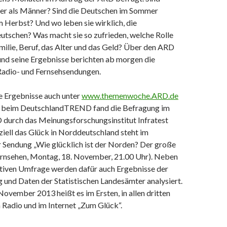
her als Männer? Sind die Deutschen im Sommer
im Herbst? Und wo leben sie wirklich, die
utschen? Was macht sie so zufrieden, welche Rolle
milie
,
Beruf
, das Alter und das Geld? Über den ARD
 seine Ergebnisse berichten ab morgen die
adio- und Fernsehsendungen.
e Ergebnisse auch unter
www.themenwoche.ARD.de
h beim DeutschlandTREND fand die Befragung im
 durch das Meinungsforschungsinstitut Infratest
ziell das Glück in Norddeutschland steht im
 Sendung „Wie glücklich ist der Norden? Der große
rnsehen, Montag, 18. November, 21.00 Uhr). Neben
ativen Umfrage werden dafür auch Ergebnisse der
 und Daten der Statistischen Landesämter analysiert.
November 2013 heißt es im Ersten, in allen dritten
 Radio und im
Internet
„Zum Glück“.