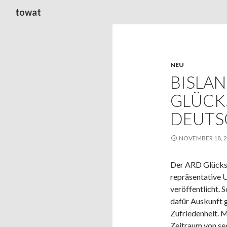
Suchen
towat
NEU
BISLAN
LÜCKS
EUTSC
NOVEMBER 18, 
Der ARD Glücks
repräsentative
U
veröffentlicht. 
dafür Auskunft g
Zufriedenheit. 
Zeitraum von se