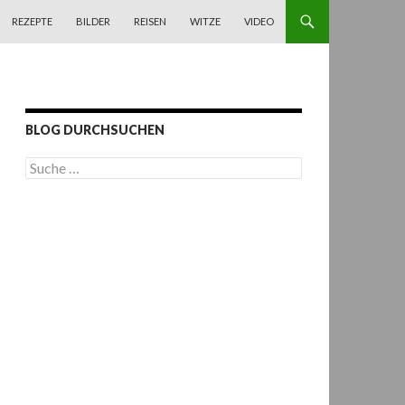
REZEPTE
BILDER
REISEN
WITZE
VIDEO
BLOG DURCHSUCHEN
S
u
c
h
e
n
a
c
h
: