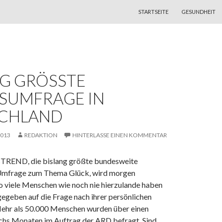
ZUM INHALT SPRINGEN
STARTSEITE
GESUNDHEIT
G GRÖSSTE G
UMFRAGE IN D
HLAND
2013
REDAKTION
HINTERLASSE EINEN KOMMENTAR
TREND, die bislang größte bundesweite
mfrage
zum Thema Glück, wird morgen
So viele Menschen wie noch nie hierzulande haben
egeben auf die Frage nach ihrer persönlichen
Mehr als 50.000 Menschen wurden über einen
chs Monaten im Auftrag der ARD befragt. Sind