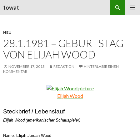
Suchen
towat
ZUM
PRIMÄR
INHALT
MENÜ
SPRINGEN
NEU
28.1.1981 – GEBURTSTAG
VON ELIJAH WOOD
NOVEMBER 17, 2013
REDAKTION
HINTERLASSE EINEN
KOMMENTAR
Elijah Wood
Steckbrief / Lebenslauf
Elijah Wood
(
amerikanischer Schauspieler)
Name: Elijah Jordan Wood