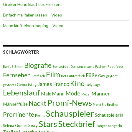
Großer Hund klaut das Fressen
Einfach mal fallen lassen – Video
Mann läuft einen looping – Video
SCHLAGWÖRTER
Biografie
Bikini
Feet
Barfuß
Boy
boyfeet
Dschungelcamp
Fashion
feets
Film
Fernsehen
Füße
Gay
Fetifisch
foot
Fußfetifisch
gayfeet
Kino
James Franco
Geburtstag
gayfeets
Lady Gaga
Lebenslauf
Mode
Männer
Male
Mann
Model
Promi-News
Nackt
Männerfüße
Promi Big Brother
Schauspieler
Prominente
Schauspielerin
Promis
Stars
Steckbrief
Sexy
Selena Gomez
Sängerin
Sänger