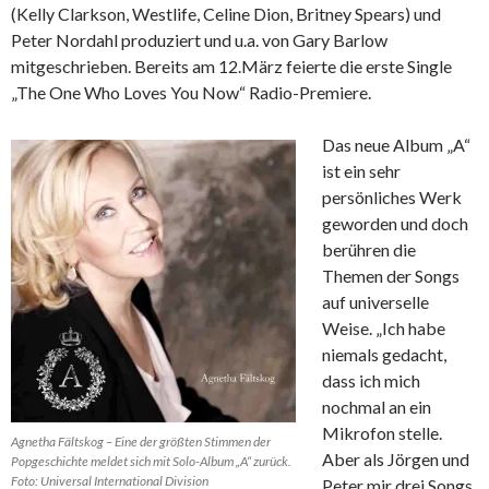
(Kelly Clarkson, Westlife, Celine Dion, Britney Spears) und
Peter Nordahl produziert und u.a. von Gary Barlow
mitgeschrieben. Bereits am 12.März feierte die erste Single
„The One Who Loves You Now“ Radio-Premiere.
Das neue Album „A“
ist ein sehr
persönliches Werk
geworden und doch
berühren die
Themen der Songs
auf universelle
Weise. „Ich habe
niemals gedacht,
dass ich mich
nochmal an ein
Mikrofon stelle.
Agnetha Fältskog – Eine der größten Stimmen der
Aber als Jörgen und
Popgeschichte meldet sich mit Solo-Album „A“ zurück.
Foto: Universal International Division
Peter mir drei Songs