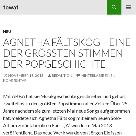
Suchen
towat
ZUM
PRIMÄR
INHALT
MENÜ
SPRINGEN
NEU
AGNETHA FÄLTSKOG – EINE
DER GRÖSSTEN STIMMEN D
ER POPGESCHICHTE
NOVEMBER 18, 2013
REDAKTION
HINTERLASSE EINEN
KOMMENTAR
Mit ABBA hat sie Musikgeschichte geschrieben und gehört
zweifellos zu den größten Popstimmen aller Zeiten: Über 25
Jahre nachdem sie zum letzten Mal neue Songs aufgenommen
hat, meldete sich Agnetha Fältskog mit einem neuen Solo-
Album zurück bei ihren Fans: „A“ wurde im Mai 2013
veröffentlicht. Das neue Werk wurde von Jörgen Elofsson