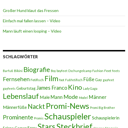
Großer Hund klaut das Fressen
Einfach mal fallen lassen – Video
Mann läuft einen looping – Video
SCHLAGWÖRTER
Biografie
Bikini
Feet
Barfuß
Boy
boyfeet
Dschungelcamp
Fashion
feets
Film
Fernsehen
Füße
Gay
Fetifisch
foot
Fußfetifisch
gayfeet
Kino
James Franco
Geburtstag
gayfeets
Lady Gaga
Lebenslauf
Mode
Männer
Male
Mann
Model
Promi-News
Nackt
Männerfüße
Promi Big Brother
Schauspieler
Prominente
Schauspielerin
Promis
Stars
Steckbrief
Sexy