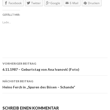
Facebook
Twitter
Google
E-Mail
Drucken
GEFÄLLT MIR:
Lade...
VORHERIGER BEITRAG
Beitragsnavigation
6.11.1987 – Geburtstag von Ana Ivanović (Foto)
NÄCHSTER BEITRAG
Heino Ferch in „Spuren des Bösen – Schande“
SCHREIB EINEN KOMMENTAR