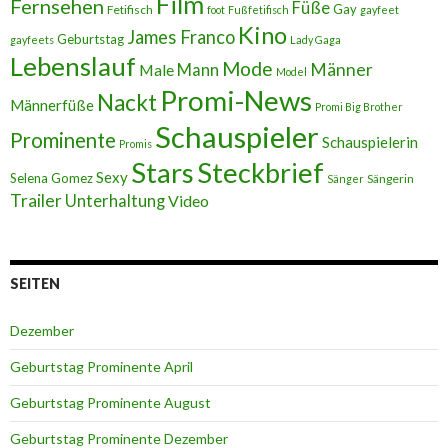
Film
Fernsehen
Füße
Gay
Fetifisch
foot
Fußfetifisch
gayfeet
Kino
James Franco
Geburtstag
gayfeets
Lady Gaga
Lebenslauf
Mode
Männer
Male
Mann
Model
Promi-News
Nackt
Männerfüße
Promi Big Brother
Schauspieler
Prominente
Schauspielerin
Promis
Stars
Steckbrief
Sexy
Selena Gomez
Sängerin
Sänger
Trailer
Unterhaltung
Video
SEITEN
Dezember
Geburtstag Prominente April
Geburtstag Prominente August
Geburtstag Prominente Dezember