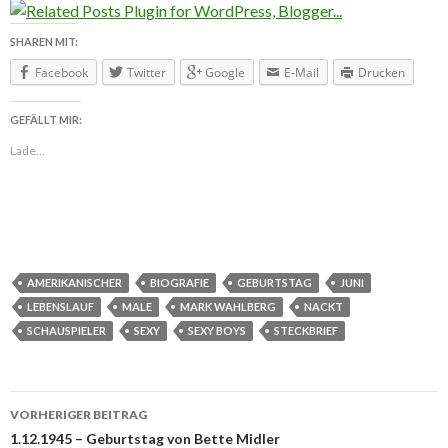
SHAREN MIT:
Facebook
Twitter
Google
E-Mail
Drucken
GEFÄLLT MIR:
Lade...
AMERIKANISCHER
BIOGRAFIE
GEBURTSTAG
JUNI
LEBENSLAUF
MALE
MARK WAHLBERG
NACKT
SCHAUSPIELER
SEXY
SEXY BOYS
STECKBRIEF
VORHERIGER BEITRAG
Beitragsnavigation
1.12.1945 – Geburtstag von Bette Midler