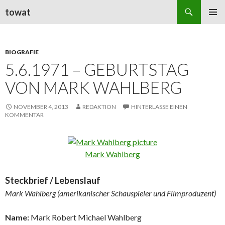
Suchen
towat
ZUM
PRIMÄR
INHALT
MENÜ
SPRINGEN
BIOGRAFIE
5.6.1971 – GEBURTSTAG
VON MARK WAHLBERG
NOVEMBER 4, 2013
REDAKTION
HINTERLASSE EINEN
KOMMENTAR
Mark Wahlberg
Steckbrief / Lebenslauf
Mark Wahlberg (amerikanischer Schauspieler und Filmproduzent)
Name:
Mark Robert Michael Wahlberg